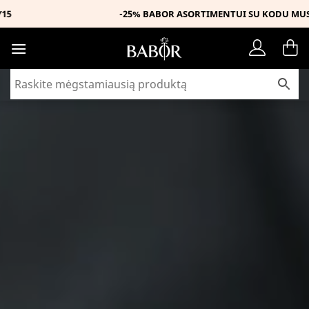
Skip
-25% BABOR ASORTIMENTUI SU KODU MUSTHAVE
to
content