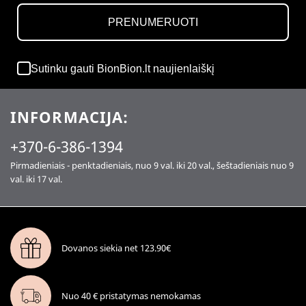
PRENUMERUOTI
Sutinku gauti BionBion.lt naujienlaiškį
INFORMACIJA:
+370-6-386-1394
Pirmadieniais - penktadieniais, nuo 9 val. iki 20 val., šeštadieniais nuo 9
val. iki 17 val.
Dovanos siekia net 123.90€
Nuo 40 € pristatymas nemokamas