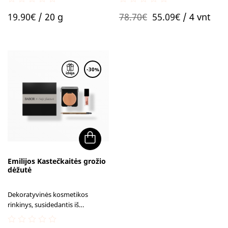
prakaitui.
Kastečkaitės, vienos žinomiausių
0
0
Original
Current
vizažisčių Lietuvoje, priemonių.
19.90
€
/ 20 g
78.70
€
55.09
€
/ 4 vnt
out
out
of
of
price
price
5
5
was:
is:
78.70€.
55.09€.
-30%
Emilijos Kastečkaitės grožio
dėžutė
Dekoratyvinės kosmetikos
rinkinys, susidedantis iš
mėgstamiausių Emilijos
Kastečkaitės, vienos žinomiausių