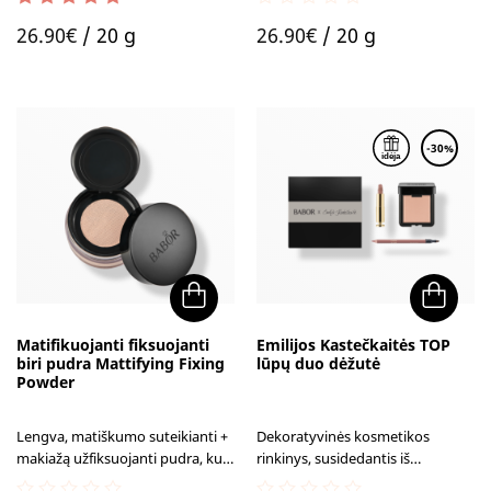
5.00
out of 5
0
26.90
€
/ 20 g
26.90
€
/ 20 g
out
of
5
-30%
Matifikuojanti fiksuojanti
Emilijos Kastečkaitės TOP
biri pudra Mattifying Fixing
lūpų duo dėžutė
Powder
Lengva, matiškumo suteikianti +
Dekoratyvinės kosmetikos
makiažą užfiksuojanti pudra, kuri
rinkinys, susidedantis iš
yra atspari vandeniu, purvui ir
mėgstamiausių Emilijos