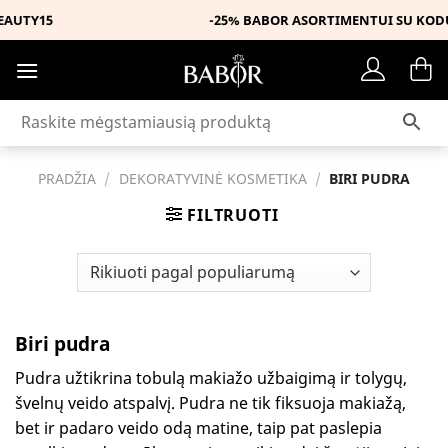
Skip
-25% BABOR ASORTIMENTUI SU KODU MUSTHAVE
to
content
PRADŽIA
/
DEKORATYVINĖ KOSMETIKA
/
BIRI PUDRA
FILTRUOTI
Biri pudra
Pudra užtikrina tobulą makiažo užbaigimą ir tolygų,
švelnų veido atspalvį. Pudra ne tik fiksuoja makiažą,
bet ir padaro veido odą matine, taip pat paslepia