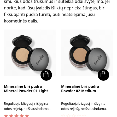
smulkius odos trūkumus ir suteikia odai švytėjimo. Jei
norite, kad Jūsų įvaizdis išliktų nepriekaištingas, biri
fiksuojanti pudra turėtų būti neatsiejama Jūsų
kosmetinės dalis.
Mineralinė biri pudra
Mineralinė biri pudra
Mineral Powder 01 Light
Powder 02 Medium
Reguliuoja blizgesį ir išlygina
Reguliuoja blizgesį ir išlygina
odos reljefą, neišsausindama
odos reljefą, neišsausindama
odos, nekemša porų.
odos, nekemša porų.