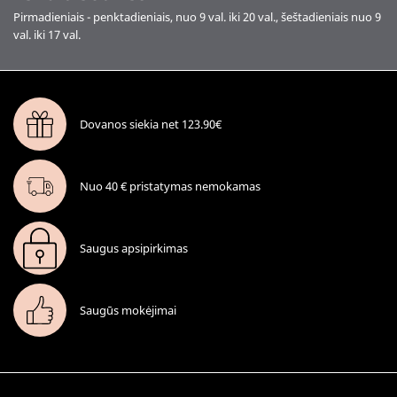
Pirmadieniais - penktadieniais, nuo 9 val. iki 20 val., šeštadieniais nuo 9
val. iki 17 val.
Dovanos siekia net 123.90€
Nuo 40 € pristatymas nemokamas
Saugus apsipirkimas
Saugūs mokėjimai