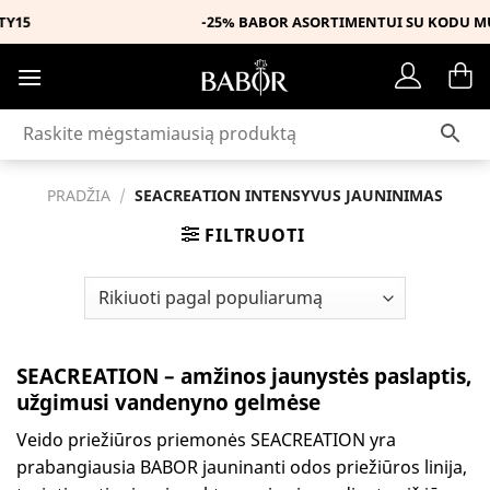
Skip
-25% BABOR ASORTIMENTUI SU KODU MUSTHAVE
to
content
PRADŽIA
/
SEACREATION INTENSYVUS JAUNINIMAS
FILTRUOTI
SEACREATION – amžinos jaunystės paslaptis,
užgimusi vandenyno gelmėse
Veido priežiūros priemonės SEACREATION yra
prabangiausia BABOR jauninanti odos priežiūros linija,