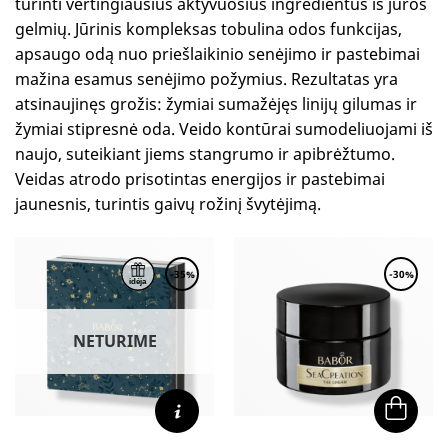
turinti vertingiausius aktyvuosius ingredientus iš jūros
gelmių. Jūrinis kompleksas tobulina odos funkcijas,
apsaugo odą nuo priešlaikinio senėjimo ir pastebimai
mažina esamus senėjimo požymius. Rezultatas yra
atsinaujinęs grožis: žymiai sumažėjęs linijų gilumas ir
žymiai stipresnė oda. Veido kontūrai sumodeliuojami iš
naujo, suteikiant jiems stangrumo ir apibrėžtumo.
Veidas atrodo prisotintas energijos ir pastebimai
jaunesnis, turintis gaivų rožinį švytėjimą.
-35%
-30%
NETURIME