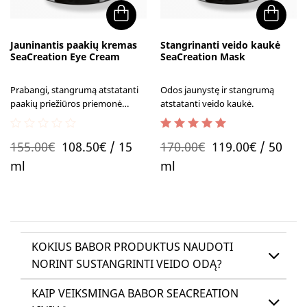
Jauninantis paakių kremas
Stangrinanti veido kaukė
SeaCreation Eye Cream
SeaCreation Mask
Prabangi, stangrumą atstatanti
Odos jaunystę ir stangrumą
paakių priežiūros priemonė
atstatanti veido kaukė.
skirtas brandžiai odai.
0
5.00
out of 5
Original
Current
Original
Current
155.00
€
108.50
€
/ 15
170.00
€
119.00
€
/ 50
out
of
price
price
price
price
ml
ml
5
was:
is:
was:
is:
155.00€.
108.50€.
170.00€.
119.00€.
KOKIUS BABOR PRODUKTUS NAUDOTI
NORINT SUSTANGRINTI VEIDO ODĄ?
KAIP VEIKSMINGA BABOR SEACREATION