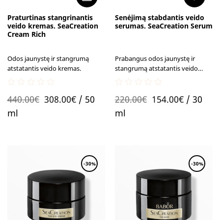
Praturtinas stangrinantis
Senėjimą stabdantis veido
veido kremas. SeaCreation
serumas. SeaCreation Serum
Cream Rich
Odos jaunystę ir stangrumą
Prabangus odos jaunystę ir
atstatantis veido kremas.
stangrumą atstatantis veido
serumas SeaCreation.
0
0
Original
Current
Original
Current
440.00
€
308.00
€
/ 50
220.00
€
154.00
€
/ 30
out
out
of
of
price
price
price
price
ml
ml
5
5
was:
is:
was:
is:
440.00€.
308.00€.
220.00€.
154.00€.
-30%
-30%