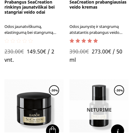
Prabangus SeaCreation
SeaCreation prabangiausias
rinkinys jaunatviškai bei
veido kremas
stangriai veido odai
Odos jaunatviškumą,
Odos jaunystę ir stangrumą
elastingumą bei stangrumą
atstatantis prabangus veido
atstatantis kosmetikos rinkinys.
kremas
0
5.00
out of 5
Original
Current
Original
Current
230.00
€
149.50
€
/ 2
390.00
€
273.00
€
/ 50
out
of
price
price
price
price
vnt.
ml
5
was:
is:
was:
is:
230.00€.
149.50€.
390.00€.
273.00€.
-30%
-30%
NETURIME