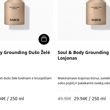
y Grounding Dušo Želė
Soul & Body Grounding
h
Losjonas
ti dušo želė švelniam ir kruopščiam
Maitinamasis losjonas kūnui, suteiki
odos pojūtį ir palaikantis sveiką odo
0
ginal
Current
Original
Current
94
€
/ 250 ml
49.90
€
29.94
€
/ 250 ml
out
of
ce
price
price
price
5