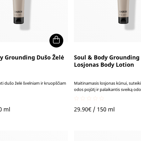
y Grounding Dušo Želė
Soul & Body Grounding
h
Losjonas Body Lotion
ti dušo želė švelniam ir kruopščiam
Maitinamasis losjonas kūnui, suteiki
odos pojūtį ir palaikantis sveiką odo
0
0 ml
29.90
€
/ 150 ml
out
of
5