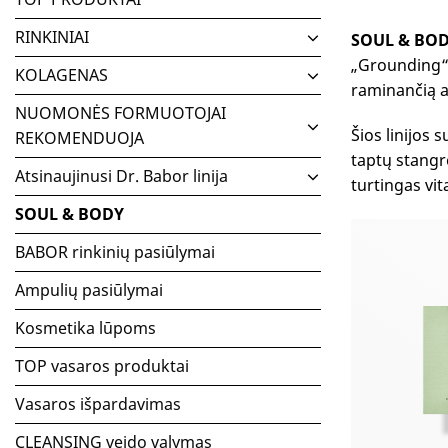
RINKINIAI
SOUL & BO
„Grounding“ 
KOLAGENAS
raminančią a
NUOMONĖS FORMUOTOJAI
Šios linijos
REKOMENDUOJA
taptų stangre
Atsinaujinusi Dr. Babor linija
turtingas vit
SOUL & BODY
BABOR rinkinių pasiūlymai
Ampulių pasiūlymai
Kosmetika lūpoms
TOP vasaros produktai
Vasaros išpardavimas
CLEANSING veido valymas