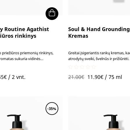
y Routine Agathist
Soul & Hand Groundin
iūros rinkinys
Kremas
 priežiūros priemonių rinkinys,
Greitai įsigeriantis rankų kremas, ka
romatas sukuria vidinės
atrodytų sveiki, švelnūs ir prižiūrėti.
harmonijos pojūtį. Praturtintas
ingredientais, kurie suteikia odai
0
ginal
Current
Original
Current
tį ir sveiką apsauginį barjerą.
45
€
/ 2 vnt.
21.00
€
11.90
€
/ 75 ml
out
of
ce
price
price
price
5
:
is:
was:
is:
90€.
32.45€.
21.00€.
11.90€.
-35%