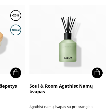
was:
is:
49.90€.
29.95€.
-20%
šepetys
Soul & Room Agathist Namų
kvapas
Agathist namų kvapas su prabrangiais