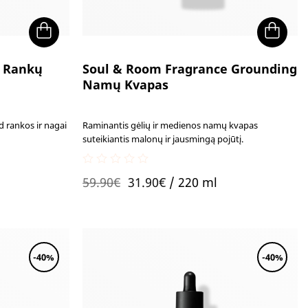
g Rankų
Soul & Room Fragrance Grounding
Namų Kvapas
d rankos ir nagai
Raminantis gėlių ir medienos namų kvapas
suteikiantis malonų ir jausmingą pojūtį.
0
Original
Current
59.90
€
31.90
€
/ 220 ml
out
of
price
price
5
was:
is:
59.90€.
31.90€.
-40%
-40%