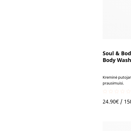
Soul & Bod
Body Was
Kreminė putojan
prausimuisi.
0
24.90
€
/ 15
out
of
5