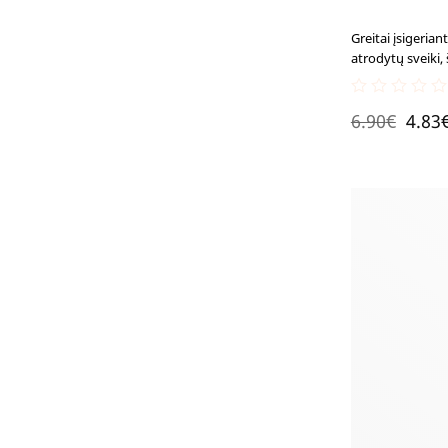
Greitai įsigeria
atrodytų sveiki, š
0
Origi
6.90
€
4.83
out
of
price
5
was:
6.90€