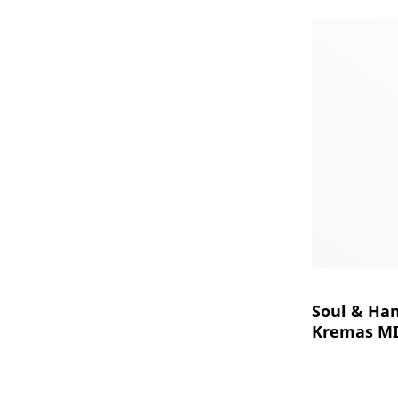
was
39.
Soul & Ha
Kremas M