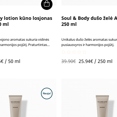
y lotion kūno losjonas
Soul & Body dušo želė 
0 ml
250 ml
osjono aromatas sukuria vidinės
Unikalus dušo želės aromatas sukur
harmonijos pojūtį. Praturtintas
pusiausvyros ir harmonijos pojūtį.
ingredientais, kurie suteikia odai
tį ir sveiką apsauginį barjerą.
0
ginal
Current
Original
Current
5
€
/ 50 ml
39.90
€
25.94
€
/ 250 ml
out
of
ce
price
price
price
5
:
is:
was:
is:
90€.
7.75€.
39.90€.
25.94€.