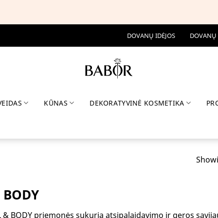
-25% BABOR ASORTIMENTUI SU KODU MUSTHAVE
DOVANŲ IDĖJOS
DOVANŲ
VEIDAS
KŪNAS
DEKORATYVINĖ KOSMETIKA
PR
Showin
 BODY
 BODY priemonės sukuria atsipalaidavimo ir geros savija