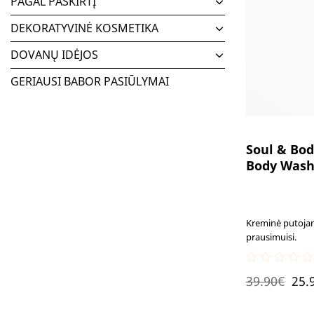
PAGAL PASKIRTĮ
DEKORATYVINĖ KOSMETIKA
DOVANŲ IDĖJOS
GERIAUSI BABOR PASIŪLYMAI
Soul & Bod
Body Was
Kreminė putojan
prausimuisi.
0
Ori
39.90
€
25.
out
of
pri
5