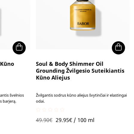
 Kūno
Soul & Body Shimmer Oil
Grounding Žvilgesio Suteikiantis
Kūno Aliejus
antis švelnios
Žvilgantis sodrus kūno aliejus švytinčiai ir elastingai
s barjerą.
odai.
0
Original
Current
49.90
€
29.95
€
/ 100 ml
out
of
price
price
5