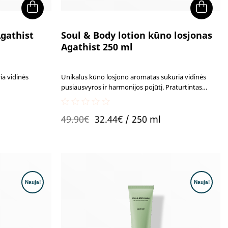
Agathist
Soul & Body lotion kūno losjonas
Agathist 250 ml
ia vidinės
Unikalus kūno losjono aromatas sukuria vidinės
pusiausvyros ir harmonijos pojūtį. Praturtintas
maitinamaisiais ingredientais, kurie suteikia odai
elastingumo pojūtį ir sveiką apsauginį barjerą.
0
Original
Current
49.90
€
32.44
€
/ 250 ml
out
of
price
price
5
was:
is:
49.90€.
32.44€.