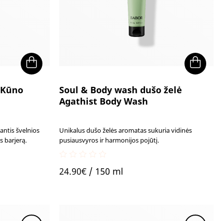
 Kūno
Soul & Body wash dušo želė
Agathist Body Wash
antis švelnios
Unikalus dušo želės aromatas sukuria vidinės
s barjerą.
pusiausvyros ir harmonijos pojūtį.
0
24.90
€
/ 150 ml
out
of
5