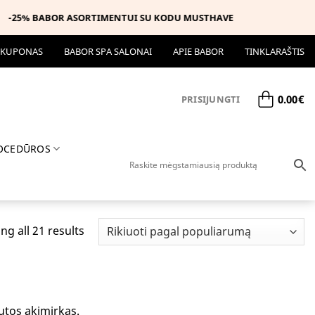
 KUPONAS
BABOR SPA SALONAI
APIE BABOR
TINKLARAŠTIS
0.00
€
PRISIJUNGTI
OCEDŪROS
g all 21 results
utos akimirkas.