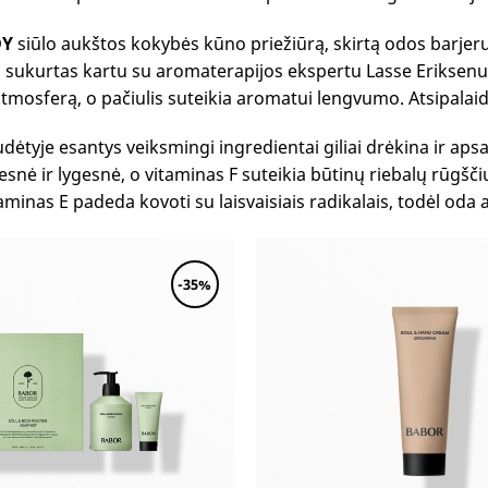
DY
siūlo aukštos kokybės kūno priežiūrą, skirtą odos barjerui
sukurtas kartu su aromaterapijos ekspertu Lasse Eriksenu. 
tmosferą, o pačiulis suteikia aromatui lengvumo. Atsipalaid
 sudėtyje esantys veiksmingi ingredientai giliai drėkina ir 
snė ir lygesnė, o vitaminas F suteikia būtinų riebalų rūgščių
aminas E padeda kovoti su laisvaisiais radikalais, todėl oda a
-35%