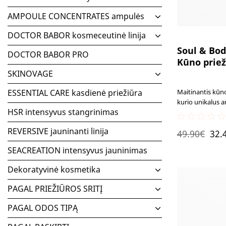
AMPOULE CONCENTRATES ampulės
DOCTOR BABOR kosmeceutinė linija
Soul & Bod
DOCTOR BABOR PRO
Kūno priež
SKINOVAGE
Maitinantis kūno
ESSENTIAL CARE kasdienė priežiūra
kurio unikalus a
HSR intensyvus stangrinimas
pusiausvyros ir 
maitinamaisiais 
0
REVERSIVE jauninanti linija
Ori
elastingumo pojū
49.90
€
32.
out
of
pri
SEACREATION intensyvus jauninimas
5
was
Dekoratyvinė kosmetika
49.
PAGAL PRIEŽIŪROS SRITĮ
PAGAL ODOS TIPĄ