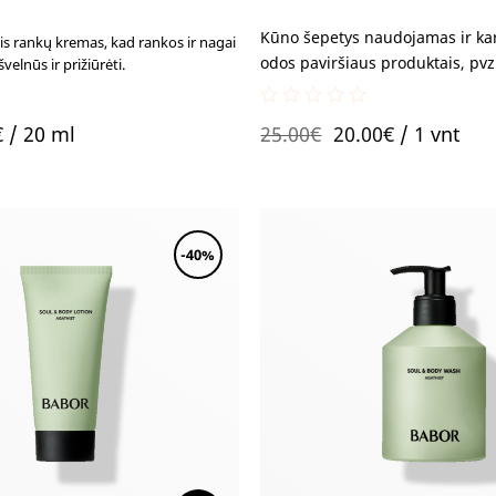
Kūno šepetys naudojamas ir kart
ntis rankų kremas, kad rankos ir nagai
odos paviršiaus produktais, pvz. 
velnūs ir prižiūrėti.
0
nal
Current
Original
Current
€
/ 20 ml
25.00
€
20.00
€
/ 1 vnt
out
of
price
price
price
5
is:
was:
is:
.
4.83€.
25.00€.
20.00€.
-40%