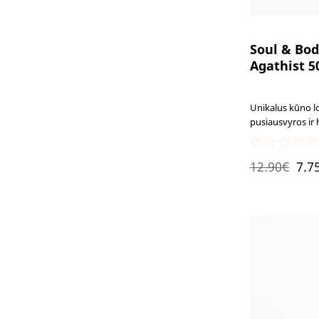
Soul & Bod
Agathist 5
Unikalus kūno l
pusiausvyros ir 
maitinamaisiais 
elastingumo pojū
0
Ori
12.90
€
7.7
out
of
pri
5
was
12.