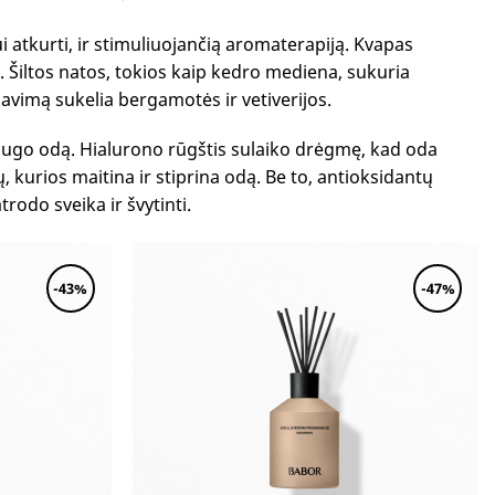
 atkurti, ir stimuliuojančią aromaterapiją. Kvapas
Šiltos natos, tokios kaip kedro mediena, sukuria
avimą sukelia bergamotės ir vetiverijos.
apsaugo odą. Hialurono rūgštis sulaiko drėgmę, kad oda
, kurios maitina ir stiprina odą. Be to, antioksidantų
trodo sveika ir švytinti.
-43%
-47%