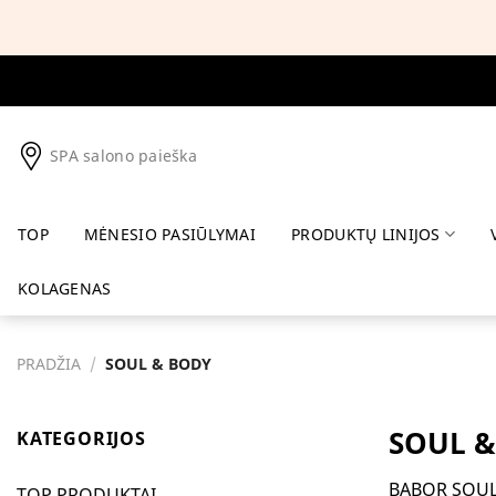
Skip
to
content
SPA salono paieška
TOP
MĖNESIO PASIŪLYMAI
PRODUKTŲ LINIJOS
KOLAGENAS
PRADŽIA
/
SOUL & BODY
SOUL &
KATEGORIJOS
BABOR SOUL &
TOP PRODUKTAI