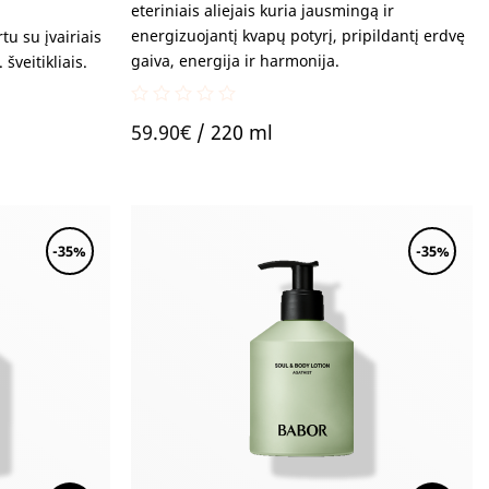
eteriniais aliejais kuria jausmingą ir
energizuojantį kvapų potyrį, pripildantį erdvę
u su įvairiais
gaiva, energija ir harmonija.
šveitikliais.
0
59.90
€
/ 220 ml
out
of
5
-35%
-35%