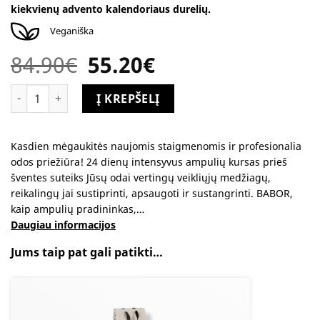
kiekvienų advento kalendoriaus durelių.
Veganiška
84.90
€
Original
55.20
€
Current
price
price
was:
is:
produkto kiekis: BABOR advento kalendorius
Alternative:
Į KREPŠELĮ
84.90€.
55.20€.
Kasdien mėgaukitės naujomis staigmenomis ir profesionalia
odos priežiūra! 24 dienų intensyvus ampulių kursas prieš
šventes suteiks Jūsų odai vertingų veikliųjų medžiagų,
reikalingų jai sustiprinti, apsaugoti ir sustangrinti. BABOR,
kaip ampulių pradininkas,…
Daugiau informacijos
Jums taip pat gali patikti…