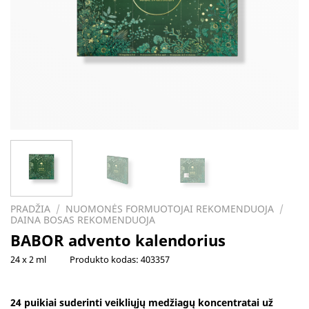
PRADŽIA
/
NUOMONĖS FORMUOTOJAI REKOMENDUOJA
/
DAINA BOSAS REKOMENDUOJA
BABOR advento kalendorius
24 x 2 ml
Produkto kodas:
403357
24 puikiai suderinti veikliųjų medžiagų koncentratai už