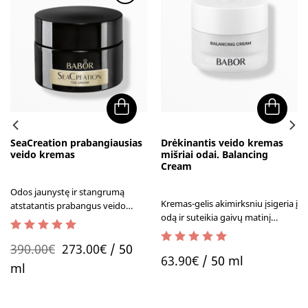
SeaCreation prabangiausias
Drėkinantis veido kremas
veido kremas
mišriai odai. Balancing
Cream
Odos jaunystę ir stangrumą
Kremas-gelis akimirksniu įsigeria į
atstatantis prabangus veido
odą ir suteikia gaivų matinį
kremas
efektą, kartu intensyviai ją
5.00
out of 5
drėkindamas ir gerindamas
Original
Current
390.00
€
273.00
€
/ 50
5.00
out of 5
drėgmės išlaikymą odoje.
63.90
€
/ 50 ml
price
price
ml
was:
is:
390.00€.
273.00€.