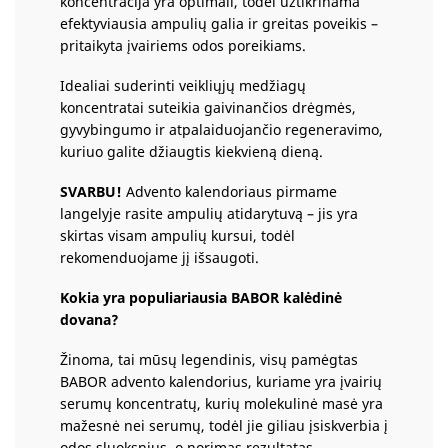
koncentracija yra optimali, todėl užtikrinama
efektyviausia ampulių galia ir greitas poveikis –
pritaikyta įvairiems odos poreikiams.
Idealiai suderinti veikliųjų medžiagų
koncentratai suteikia gaivinančios drėgmės,
gyvybingumo ir atpalaiduojančio regeneravimo,
kuriuo galite džiaugtis kiekvieną dieną.
SVARBU!
Advento kalendoriaus pirmame
langelyje rasite ampulių atidarytuvą – jis yra
skirtas visam ampulių kursui, todėl
rekomenduojame jį išsaugoti.
Kokia yra populiariausia BABOR kalėdinė
dovana?
Žinoma, tai mūsų legendinis, visų pamėgtas
BABOR advento kalendorius, kuriame yra įvairių
serumų koncentratų, kurių molekulinė masė yra
mažesnė nei serumų, todėl jie giliau įsiskverbia į
odos sluoksnius, o norimas rezultatas