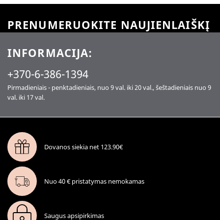
PRENUMERUOKITE NAUJIENLAIŠKĮ
INFORMACIJA:
+370-6-386-1394
Pirmadieniais - penktadieniais, nuo 9 val. iki 20 val., šeštadieniais nuo 9
val. iki 17 val.
Dovanos siekia net 123.90€
Nuo 40 € pristatymas nemokamas
Saugus apsipirkimas