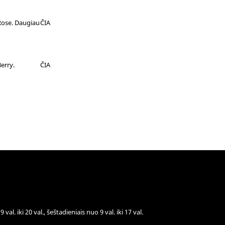
Rose. Daugiau
ČIA
erry.
ČIA
val. iki 20 val., šeštadieniais nuo 9 val. iki 17 val.