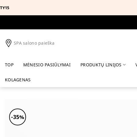
Skip
to
content
SPA salono paieška
TOP
MĖNESIO PASIŪLYMAI
PRODUKTŲ LINIJOS
KOLAGENAS
-35%