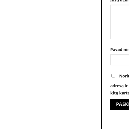
Pavadini
Nori
adresą ir
kitą kart