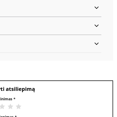
ti atsiliepimą
rtinimas
ve:
*
liepimas
*