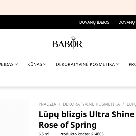
-25% BABOR ASORTIMENTUI SU KODU MUSTHAVE
DOVANŲ IDĖJOS
DOVANŲ
VEIDAS
KŪNAS
DEKORATYVINĖ KOSMETIKA
PR
PRADŽIA
/
DEKORATYVINĖ KOSMETIKA
/
LŪP
Lūpų blizgis Ultra Shine
Rose of Spring
6.5 ml
Produkto kodas:
614605