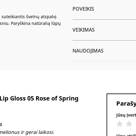
POVEIKIS
 suteikiantis švelnų atspalvį
sniu. Paryškina natūralią lūpų
VEIKIMAS
NAUDOJIMAS
Lip Gloss 05 Rose of Spring
Parašy
Jūsų įve
Alternati
4
lionus ir gerai laikosi.
Jūsų atsi