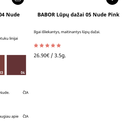
04 Nude
BABOR Lūpų dažai 05 Nude Pink
Ilgai išliekantys, maitinantys lūpų dažai.
tuku linijai
5.00
out of 5
26.90
€
/ 3.5g.
 Nude.
ČIA
augiau apie
ČIA