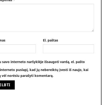
mas
El. paštas
u savo interneto naršyklėje išsaugoti vardą, el. pašto
 interneto puslapį, kad jų nebereiktų įvesti iš naujo, kai
ą vėl norėsiu parašyti komentarą.