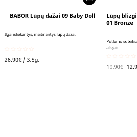
BABOR Lūpų dažai 09 Baby Doll
Lūpų blizgi
01 Bronze
Ilgai išliekantys, maitinantys lūpų dažai.
Putlumo suteikia
aliejais.
0
26.90
€
/ 3.5g.
out
0
Orig
19.90
€
12.
of
out
5
of
pric
5
was
19.9