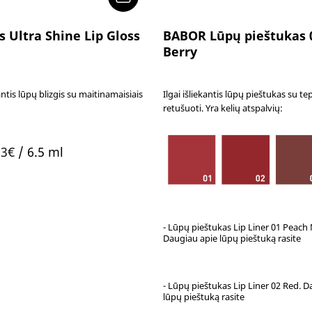
s Ultra Shine Lip Gloss
BABOR Lūpų pieštukas 
Berry
ntis lūpų blizgis su maitinamaisiais
Ilgai išliekantis lūpų pieštukas su tep
retušuoti. Yra kelių atspalvių:
inal
Current
93
€
/ 6.5 ml
e
price
:
is:
0€.
12.93€.
- Lūpų pieštukas Lip Liner 01 Peach
Daugiau apie lūpų pieštuką rasite
- Lūpų pieštukas Lip Liner 02 Red. D
lūpų pieštuką rasite