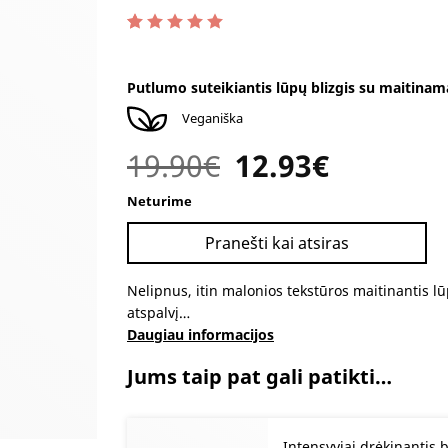
Įvertinimas:
1
5.00
iš 5 (viso įvertinimų:
)
Putlumo suteikiantis lūpų blizgis su maitinamai
Veganiška
19.90
€
Original
12.93
€
Current
price
price
Neturime
was:
is:
19.90€.
12.93€.
Pranešti kai atsiras
Nelipnus, itin malonios tekstūros maitinantis lū
atspalvį…
Daugiau informacijos
Jums taip pat gali patikti…
Intensyviai drėkinantis