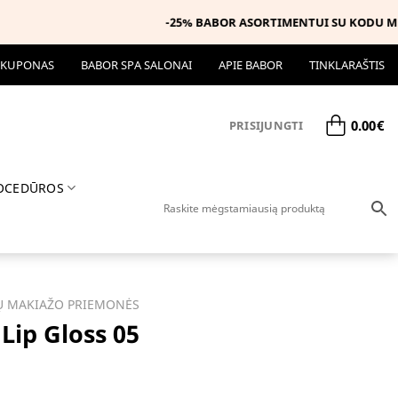
 KUPONAS
BABOR SPA SALONAI
APIE BABOR
TINKLARAŠTIS
0.00
€
PRISIJUNGTI
OCEDŪROS
Ų MAKIAŽO PRIEMONĖS
 Lip Gloss 05