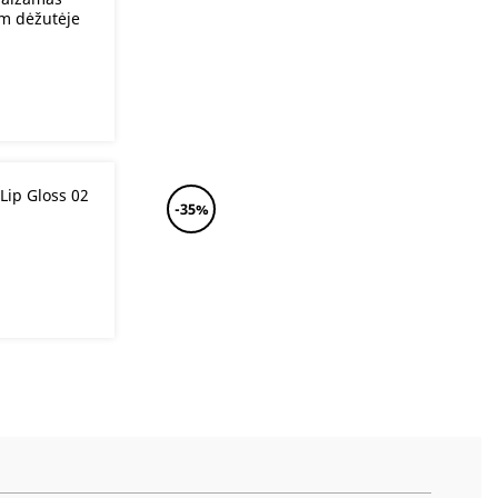
m dėžutėje
 Lip Gloss 02
-35%