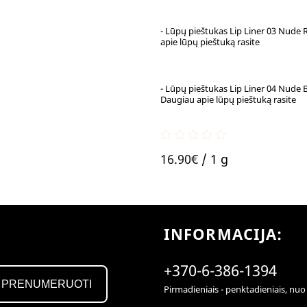
- Lūpų pieštukas Lip Liner 03 Nude 
apie lūpų pieštuką rasite
- Lūpų pieštukas Lip Liner 04 Nude B
Daugiau apie lūpų pieštuką rasite
0
16.90
€
/ 1 g
out
of
5
INFORMACIJA:
+370-6-386-1394
PRENUMERUOTI
Pirmadieniais - penktadieniais, nuo 9 