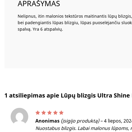
APRAŠYMAS
Nelipnus, itin malonios tekstūros maitinantis lūpų blizgis,
bei padengiantis lūpas blizgiu, lūpas puoselėjančiu sluok
spalvą. Yra 6 atspalvių.
1 atsiliepimas apie
Lūpų blizgis Ultra Shine 
Įvertinimas:
5
iš 5
Anonimas
(įsigijo produktą)
–
4 liepos, 202
Nuostabus blizgis. Labai malonus lūpoms, me