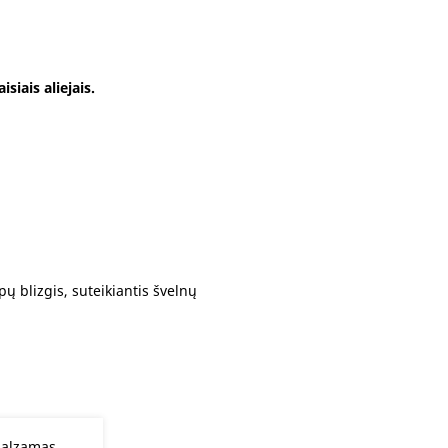
siais aliejais.
pų blizgis, suteikiantis švelnų
 balzamas