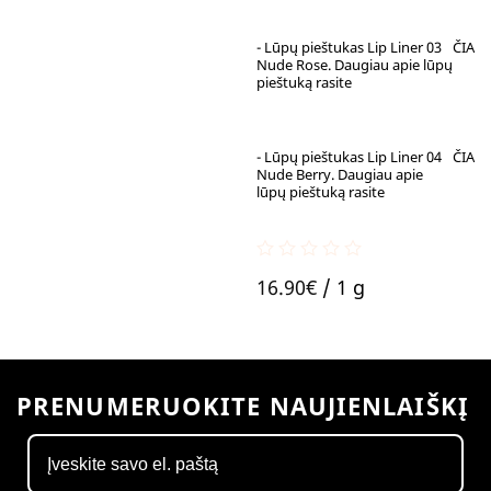
- Lūpų pieštukas Lip Liner 03
ČIA
Nude Rose. Daugiau apie lūpų
pieštuką rasite
- Lūpų pieštukas Lip Liner 04
ČIA
Nude Berry. Daugiau apie
lūpų pieštuką rasite
0
16.90
€
/ 1 g
out
of
5
PRENUMERUOKITE NAUJIENLAIŠKĮ