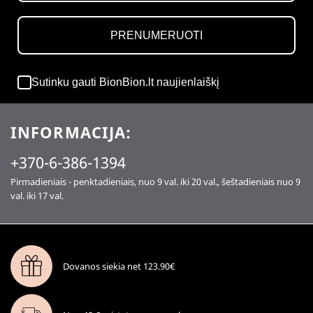
PRENUMERUOTI
Sutinku gauti BionBion.lt naujienlaiškį
INFORMACIJA:
+370-6-386-1394
Pirmadieniais - penktadieniais, nuo 9 val. iki 20 val., šeštadieniais nuo 9
val. iki 17 val.
Dovanos siekia net 123.90€