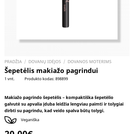
PRADŽIA
/
DOVANŲ IDĖJOS
/
DOVANOS MOTERIMS
Šepetėlis makiažo pagrindui
1 vnt.
Produkto kodas:
898899
Makiažo pagrindo šepetėlis
–
kompaktiška šepetėlio
galvutė su apvalia įduba leidžia lengviau paimti ir tolygiai
dirbti su pagrindu, kad veido spalva būtų tolygi.
Veganiška
20.00
€