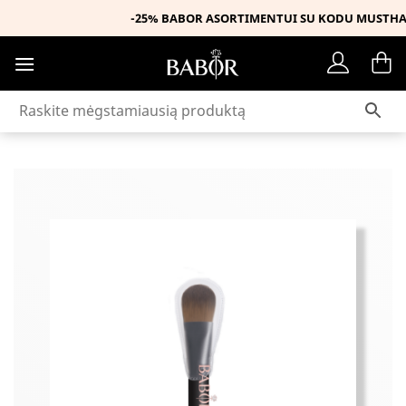
Skip
-25% BABOR ASORTIMENTUI SU KODU MUSTHAVE
to
content