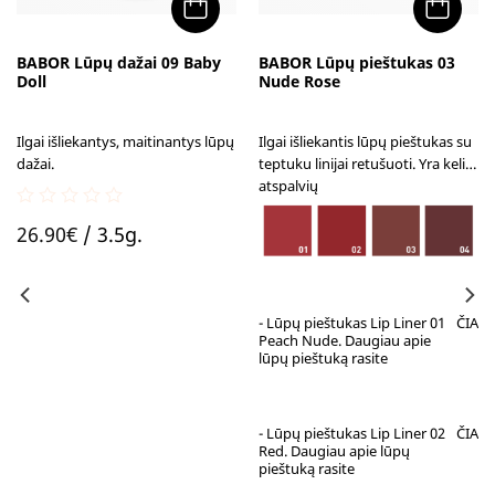
BABOR Lūpų dažai 09 Baby
BABOR Lūpų pieštukas 03
Doll
Nude Rose
Ilgai išliekantys, maitinantys lūpų
Ilgai išliekantis lūpų pieštukas su
dažai.
teptuku linijai retušuoti. Yra kelių
atspalvių
0
26.90
€
/ 3.5g.
out
of
5
- Lūpų pieštukas Lip Liner 01
ČIA
Peach Nude. Daugiau apie
lūpų pieštuką rasite
- Lūpų pieštukas Lip Liner 02
ČIA
Red. Daugiau apie lūpų
pieštuką rasite