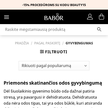
Skip
-25% BABOR ASORTIMENTUI SU KODU MUSTHAVE
to
content
PRADŽIA
/
PAGAL PASKIRTĮ
/
GYVYBINGUMAS
FILTRUOTI
Priemonės skatinančios odos gyvybingumą
Dėl šiuolaikinio gyvenimo būdo oda dažnai patiria
stresą, yra pavargusi ir dehidratuota. Dehidratuota
oda nėra odos tipas, tai yra odos būklė, kuri atsiranda