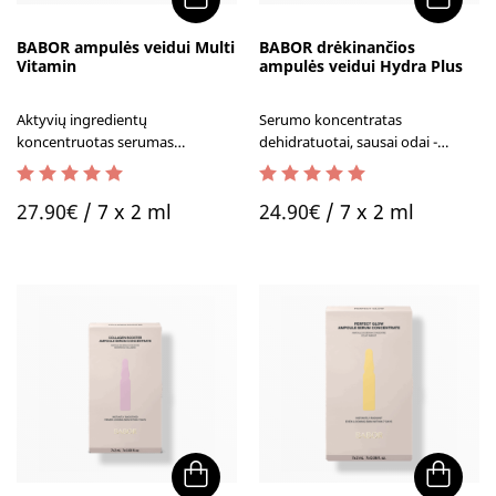
BABOR ampulės veidui Multi
BABOR drėkinančios
Vitamin
ampulės veidui Hydra Plus
Aktyvių ingredientų
Serumo koncentratas
koncentruotas serumas
dehidratuotai, sausai odai -
nusilpusiai, pavargusiai odai su
BABOR drėkinančios ampulės
vitaminu A, C, E ir niacinamidu
veidui yra vienos populiariausių!
5.00
out of 5
5.00
out of 5
(B3).
27.90
€
/ 7 x 2 ml
24.90
€
/ 7 x 2 ml