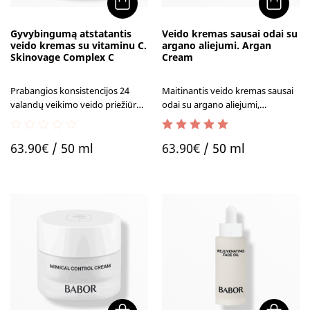
Gyvybingumą atstatantis
Veido kremas sausai odai su
veido kremas su vitaminu C.
argano aliejumi. Argan
Skinovage Complex C
Cream
Prabangios konsistencijos 24
Maitinantis veido kremas sausai
valandų veikimo veido priežiūros
odai su argano aliejumi,
kremas, skirtas pavargusios,
atstatantis veido odos drėgmę.
atnaujinimo reikalaujančios odos
0
5.00
out of 5
priežiūrai.
63.90
€
/ 50 ml
63.90
€
/ 50 ml
out
of
5