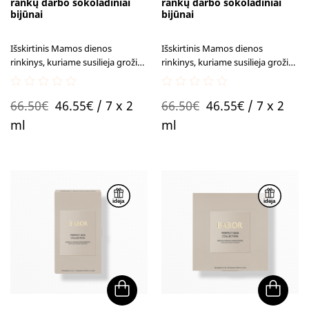
rankų darbo šokoladiniai
rankų darbo šokoladiniai
bijūnai
bijūnai
Išskirtinis Mamos dienos
Išskirtinis Mamos dienos
rinkinys, kuriame susilieja grožis
rinkinys, kuriame susilieja grožis
ir saldus malonumas -
ir saldus malonumas -
stangrinančios BABOR Lift
stangrinančios BABOR Collagen
0
0
Original
Current
Original
Current
Express ampulės ir rankų darbo
Booster ampulės ir rankų darbo
66.50
€
46.55
€
/ 7 x 2
66.50
€
46.55
€
/ 7 x 2
out
out
šokoladiniai bijūnai.
šokoladiniai bijūnai.
of
of
price
price
price
price
ml
ml
5
5
was:
is:
was:
is:
66.50€.
46.55€.
66.50€.
46.55€.