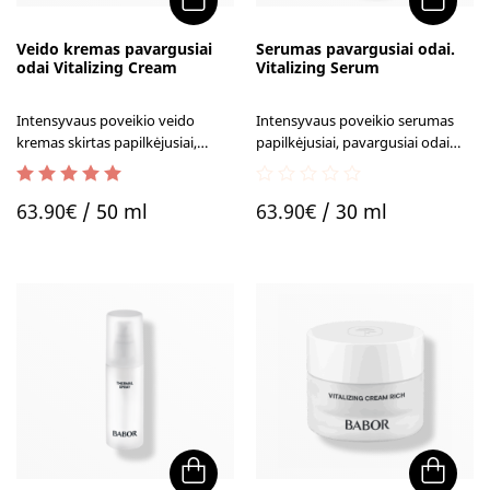
Veido kremas pavargusiai
Serumas pavargusiai odai.
odai Vitalizing Cream
Vitalizing Serum
Intensyvaus poveikio veido
Intensyvaus poveikio serumas
kremas skirtas papilkėjusiai,
papilkėjusiai, pavargusiai odai
pavargusiai odai. Akimirksniu
akimirksniu suteikia
suteikia gyvybingumo ir
gyvybingumo ir jaunatviško
5.00
out of 5
0
jaunatviško spindesio.
spindesio.
63.90
€
/ 50 ml
63.90
€
/ 30 ml
out
of
5