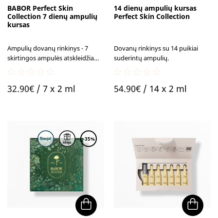
BABOR Perfect Skin
14 dienų ampulių kursas
Collection 7 dienų ampulių
Perfect Skin Collection
kursas
Ampulių dovanų rinkinys - 7
Dovanų rinkinys su 14 puikiai
skirtingos ampulės atskleidžia
suderintų ampulių.
odos grožio paslaptį - ikoninių
BABOR ampulių galią.
0
0
32.90
€
/ 7 x 2 ml
54.90
€
/ 14 x 2 ml
out
out
of
of
5
5
-35%