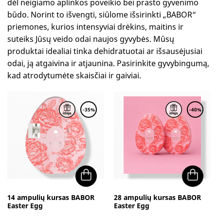
dėl neigiamo aplinkos poveikio bei prasto gyvenimo
būdo. Norint to išvengti, siūlome išsirinkti „BABOR“
priemones, kurios intensyviai drėkins, maitins ir
suteiks Jūsų veido odai naujos gyvybės. Mūsų
produktai idealiai tinka dehidratuotai ar išsausėjusiai
odai, ją atgaivina ir atjaunina. Pasirinkite gyvybingumą,
kad atrodytumėte skaisčiai ir gaiviai.
-35%
-40%
14 ampulių kursas BABOR
28 ampulių kursas BABOR
Easter Egg
Easter Egg