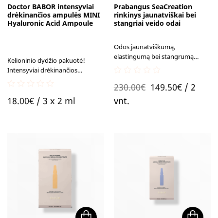
Doctor BABOR intensyviai
Prabangus SeaCreation
drėkinančios ampulės MINI
rinkinys jaunatviškai bei
Hyaluronic Acid Ampoule
stangriai veido odai
Odos jaunatviškumą,
elastingumą bei stangrumą
Kelioninio dydžio pakuotė!
atstatantis kosmetikos rinkinys.
Intensyviai drėkinančios
ampulės, kurių sudėtyje yra
0
Original
Current
230.00
€
149.50
€
/ 2
naujoviškas 8 skirtingų hialurono
out
0
of
price
price
rūgšties variantų derinys.
18.00
€
/ 3 x 2 ml
vnt.
out
5
Nepalieka lipnumo jausmo.
of
was:
is:
5
230.00€.
149.50€.