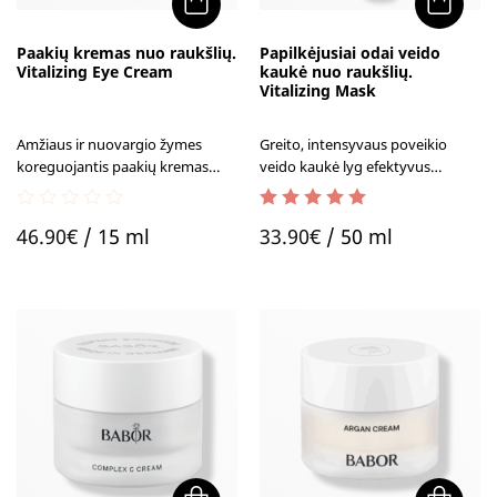
Paakių kremas nuo raukšlių.
Papilkėjusiai odai veido
Vitalizing Eye Cream
kaukė nuo raukšlių.
Vitalizing Mask
Amžiaus ir nuovargio žymes
Greito, intensyvaus poveikio
koreguojantis paakių kremas
veido kaukė lyg efektyvus
nuo raukšlių padeda gražinti
energijos kokteilis pavargusiai,
žvilgsniui jaunatvišką spindesį.
papilkėjusiai odai. Vos per kelias
0
4.50
out of 5
akimirkas pridrėkina ir sugrąžina
46.90
€
/ 15 ml
33.90
€
/ 50 ml
out
švytėjimą.
of
5