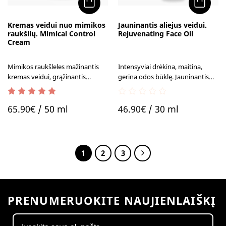
Kremas veidui nuo mimikos
Jauninantis aliejus veidui.
raukšlių. Mimical Control
Rejuvenating Face Oil
Cream
Mimikos raukšleles mažinantis
Intensyviai drėkina, maitina,
kremas veidui, grąžinantis
gerina odos būklę. Jauninantis
jaunatvišką spindesį.
aliejus veidui apsaugo nuo
neigiamų aplinkos veiksnių, kurie
4.60
out of 5
0
sukelia odos senėjimą.
65.90
€
/ 50 ml
46.90
€
/ 30 ml
out
of
5
1
2
3
PRENUMERUOKITE NAUJIENLAIŠKĮ