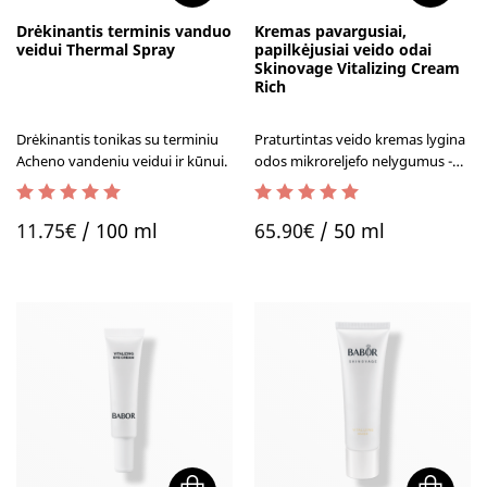
Drėkinantis terminis vanduo
Kremas pavargusiai,
veidui Thermal Spray
papilkėjusiai veido odai
Skinovage Vitalizing Cream
Rich
Drėkinantis tonikas su terminiu
Praturtintas veido kremas lygina
Acheno vandeniu veidui ir kūnui.
odos mikroreljefo nelygumus -
randelius, pigmentines dėmes,
raušleles.
5.00
out of 5
5.00
out of 5
11.75
€
/ 100 ml
65.90
€
/ 50 ml