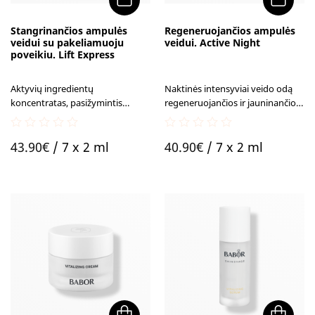
Stangrinančios ampulės
Regeneruojančios ampulės
veidui su pakeliamuoju
veidui. Active Night
poveikiu. Lift Express
Aktyvių ingredientų
Naktinės intensyviai veido odą
koncentratas, pasižymintis
regeneruojančios ir jauninančios
priešraukšliniu poveikiu.
ampulės veidui.
0
0
43.90
€
/ 7 x 2 ml
40.90
€
/ 7 x 2 ml
out
out
of
of
5
5