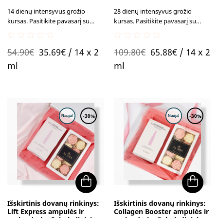
14 dienų intensyvus grožio
28 dienų intensyvus grožio
kursas. Pasitikite pavasarį su
kursas. Pasitikite pavasarį su
skaisčia bei gaivia veido oda!
skaisčia bei gaivia veido oda!
0
0
Original
Current
Original
Current
54.90
€
35.69
€
/ 14 x 2
109.80
€
65.88
€
/ 14 x 2
out
out
of
of
price
price
price
price
ml
ml
5
5
was:
is:
was:
is:
54.90€.
35.69€.
109.80€.
65.88€.
-30%
-30%
Išskirtinis dovanų rinkinys:
Išskirtinis dovanų rinkinys:
Lift Express ampulės ir
Collagen Booster ampulės ir