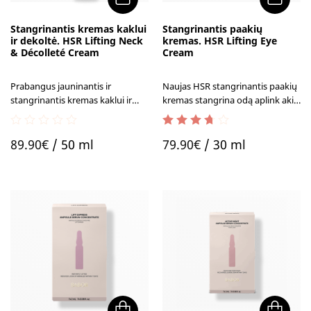
Stangrinantis kremas kaklui
Stangrinantis paakių
ir dekoltė. HSR Lifting Neck
kremas. HSR Lifting Eye
& Décolleté Cream
Cream
Prabangus jauninantis ir
Naujas HSR stangrinantis paakių
stangrinantis kremas kaklui ir
kremas stangrina odą aplink akis,
dekoltė e
fektyviai m
ažina
pakelia viršutinį voką.
pigmentines dėmeles ir lėtina
0
1.80
out
naujų formavimąsi.
89.90
€
/ 50 ml
79.90
€
/ 30 ml
out
of 5
of
5