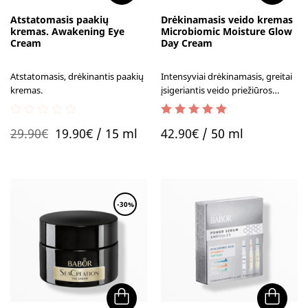
Atstatomasis paakių
Drėkinamasis veido kremas
kremas. Awakening Eye
Microbiomic Moisture Glow
Cream
Day Cream
Atstatomasis, drėkinantis paakių
Intensyviai drėkinamasis, greitai
kremas.
įsigeriantis veido priežiūros
kremas su 98% natūralios kilmės
ingredientų.
0
5.00
out of 5
Original
Current
29.90
€
19.90
€
/ 15 ml
42.90
€
/ 50 ml
out
of
price
price
5
was:
is:
29.90€.
19.90€.
-30%