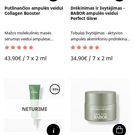
Putlinančios ampulės veidui
Drėkinimas ir švytėjimas -
Collagen Booster
BABOR ampulės veidui
Perfect Glow
Mažos molekulinės masės
Tobulas švytėjimas - aktyvios
serumas veidui ampulėse
ampulės akimirksniu pridrėkina,
suteikia daugiau elastingumo ir
suteikia išskirtinį odos spindesį.
mažina raukšles.
BABOR ampulės veidui Perfect
4.67
out of 5
5.00
out of 5
Glow tai tikra legenda!
43.90
€
/ 7 x 2 ml
34.90
€
/ 7 x 2 ml
Rekomenduojama pavargusiai,
blyškiai veido odai.
-33%
NETURIME