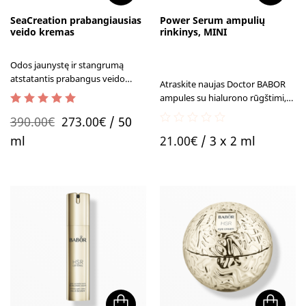
SeaCreation prabangiausias
Power Serum ampulių
veido kremas
rinkinys, MINI
Odos jaunystę ir stangrumą
atstatantis prabangus veido
Atraskite naujas Doctor BABOR
kremas
ampules su hialurono rūgštimi,
peptidais ir vitaminu C - Jūsų
5.00
out of 5
Original
Current
390.00
€
273.00
€
/ 50
odos spindesiui ir skaistumui!.
0
price
price
ml
21.00
€
/ 3 x 2 ml
out
of
was:
is:
5
390.00€.
273.00€.