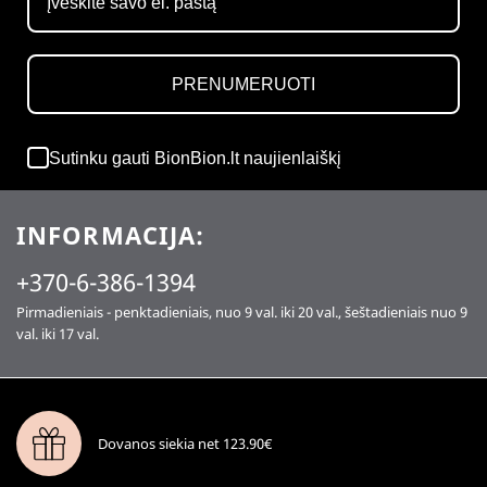
PRENUMERUOTI
Sutinku gauti BionBion.lt naujienlaiškį
INFORMACIJA:
+370-6-386-1394
Pirmadieniais - penktadieniais, nuo 9 val. iki 20 val., šeštadieniais nuo 9
val. iki 17 val.
Dovanos siekia net 123.90€