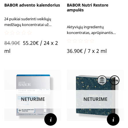
BABOR advento kalendorius
BABOR Nutri Restore
ampulės
24 puikiai suderinti veikliųjų
medžiagų koncentratai už
Aktyviųjų ingredientų
kiekvienų advento kalendoriaus
koncentratas, aprūpinantis
durelių.
nualintą, nusilpusią odą
0
Original
Current
84.90
€
55.20
€
/ 24 x 2
svarbiausiais mikroelementais.
out
0
of
price
price
Pamaitinta ir sveikai atrodanti
ml
36.90
€
/ 7 x 2 ml
out
5
oda bei sustiprintas odos
of
was:
is:
barjeras su maistingųjų
5
84.90€.
55.20€.
medžiagų prisotinta ir
raminančia „Nutri Restore“
ampule.
-35%
NETURIME
NETURIME