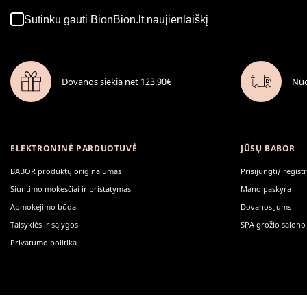
Sutinku gauti BionBion.lt naujienlaiškį
Dovanos siekia net 123.90€
Nuo
ELEKTRONINĖ PARDUOTUVĖ
JŪSŲ BABOR
BABOR produktų originalumas
Prisijungti/ regist
Siuntimo mokesčiai ir pristatymas
Mano paskyra
Apmokėjimo būdai
Dovanos Jums
Taisyklės ir sąlygos
SPA grožio salono
Privatumo politika