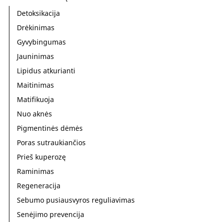
Detoksikacija
Drėkinimas
Gyvybingumas
Jauninimas
Lipidus atkurianti
Maitinimas
Matifikuoja
Nuo aknės
Pigmentinės dėmės
Poras sutraukiančios
Prieš kuperozę
Raminimas
Regeneracija
Sebumo pusiausvyros reguliavimas
Senėjimo prevencija