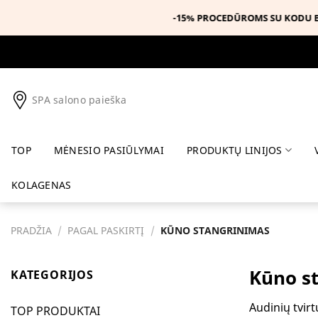
Skip
to
content
SPA salono paieška
TOP
MĖNESIO PASIŪLYMAI
PRODUKTŲ LINIJOS
KOLAGENAS
PRADŽIA
/
PAGAL PASKIRTĮ
/
KŪNO STANGRINIMAS
Kūno s
KATEGORIJOS
Audinių tvir
TOP PRODUKTAI