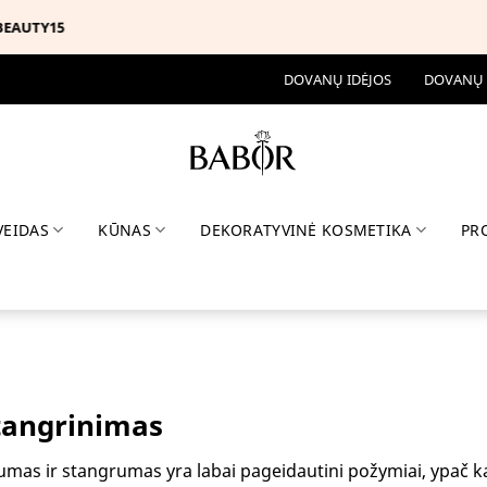
-25% BABOR ASORTIMENTUI SU KODU MUSTHAVE
DOVANŲ IDĖJOS
DOVANŲ
VEIDAS
KŪNAS
DEKORATYVINĖ KOSMETIKA
PR
tangrinimas
tumas ir stangrumas yra labai pageidautini požymiai, ypač k