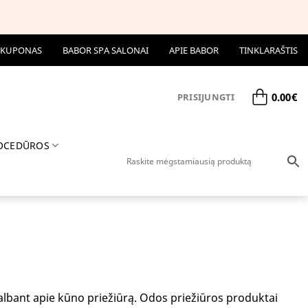
 KUPONAS
BABOR SPA SALONAI
APIE BABOR
TINKLARAŠTIS
0.00
€
PRISIJUNGTI
OCEDŪROS
albant apie kūno priežiūrą. Odos priežiūros produktai