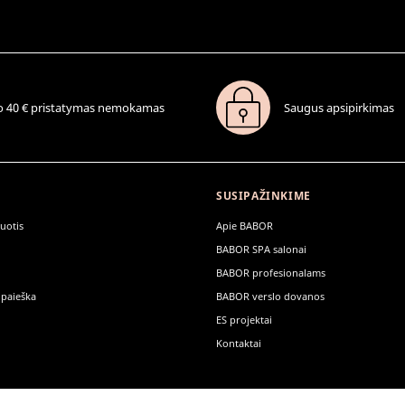
 40 € pristatymas nemokamas
Saugus apsipirkimas
SUSIPAŽINKIME
ruotis
Apie BABOR
BABOR SPA salonai
BABOR profesionalams
 paieška
BABOR verslo dovanos
ES projektai
Kontaktai