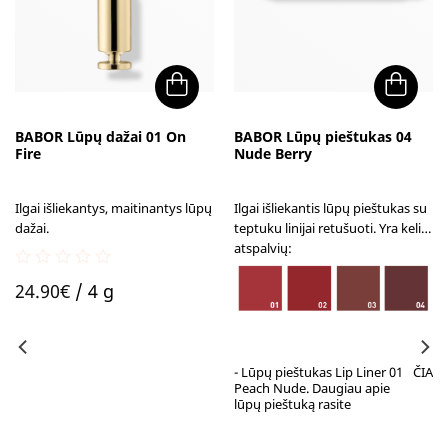
BABOR Lūpų dažai 01 On
BABOR Lūpų pieštukas 04
Fire
Nude Berry
Ilgai išliekantys, maitinantys lūpų
Ilgai išliekantis lūpų pieštukas su
dažai.
teptuku linijai retušuoti. Yra kelių
atspalvių:
0
24.90
€
/ 4 g
out
of
5
- Lūpų pieštukas Lip Liner 01
ČIA
Peach Nude. Daugiau apie
lūpų pieštuką rasite