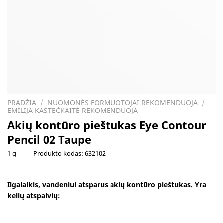
PRADŽIA
/
NUOMONĖS FORMUOTOJAI REKOMENDUOJA
/
EMILIJA KASTEČKAITĖ REKOMENDUOJA
Akių kontūro pieštukas Eye Contour
Pencil 02 Taupe
1 g
Produkto kodas:
632102
Ilgalaikis, vandeniui atsparus akių kontūro pieštukas. Yra
kelių atspalvių: