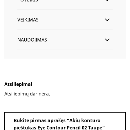
VEIKIMAS
NAUDOJIMAS
Atsiliepimai
Atsiliepimų dar nėra.
Būkite pirmas aprašęs “Akių kontūro
pieštukas Eye Contour Pencil 02 Taupe”