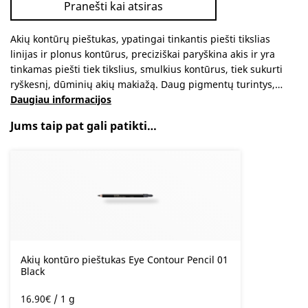
Pranešti kai atsiras
Akių kontūrų pieštukas, ypatingai tinkantis piešti tikslias
linijas ir plonus kontūrus, preciziškai paryškina akis ir yra
tinkamas piešti tiek tikslius, smulkius kontūrus, tiek sukurti
ryškesnį, dūminių akių makiažą. Daug pigmentų turintys,…
Daugiau informacijos
Jums taip pat gali patikti…
Akių kontūro pieštukas Eye Contour Pencil 01
Black
16.90
€
/ 1 g