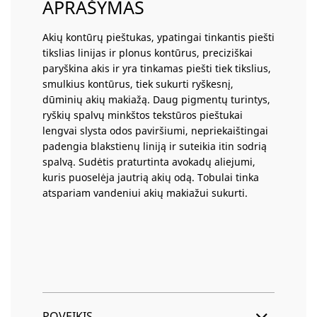
APRAŠYMAS
Akių kontūrų pieštukas, ypatingai tinkantis piešti
tikslias linijas ir plonus kontūrus, preciziškai
paryškina akis ir yra tinkamas piešti tiek tikslius,
smulkius kontūrus, tiek sukurti ryškesnį,
dūminių akių makiažą. Daug pigmentų turintys,
ryškių spalvų minkštos tekstūros pieštukai
lengvai slysta odos paviršiumi, nepriekaištingai
padengia blakstienų liniją ir suteikia itin sodrią
spalvą. Sudėtis praturtinta avokadų aliejumi,
kuris puoselėja jautrią akių odą. Tobulai tinka
atspariam vandeniui akių makiažui sukurti.
POVEIKIS