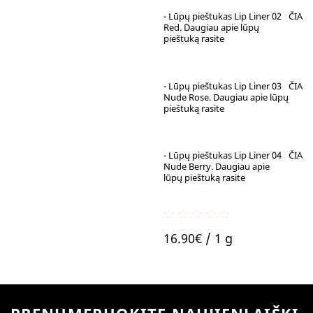
- Lūpų pieštukas Lip Liner 02
ČIA
Red. Daugiau apie lūpų
pieštuką rasite
- Lūpų pieštukas Lip Liner 03
ČIA
Nude Rose. Daugiau apie lūpų
pieštuką rasite
- Lūpų pieštukas Lip Liner 04
ČIA
Nude Berry. Daugiau apie
lūpų pieštuką rasite
0
16.90
€
/ 1 g
out
of
5