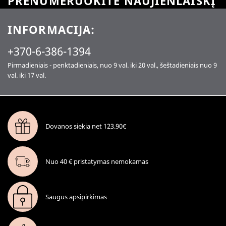
PRENUMERUOKITE NAUJIENLAIŠKĮ
INFORMACIJA:
+370-6-386-1394
Pirmadieniais - penktadieniais, nuo 9 val. iki 20 val., šeštadieniais nuo 9
val. iki 17 val.
Dovanos siekia net 123.90€
Nuo 40 € pristatymas nemokamas
Saugus apsipirkimas