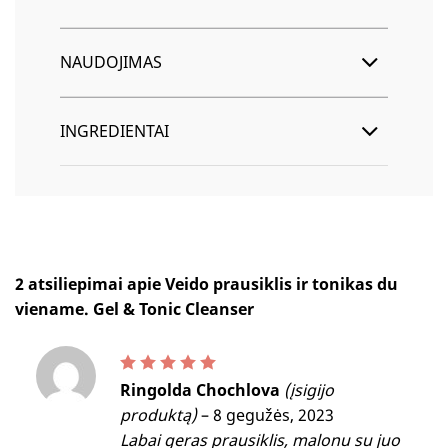
NAUDOJIMAS
INGREDIENTAI
2 atsiliepimai apie
Veido prausiklis ir tonikas du
viename. Gel & Tonic Cleanser
Įvertinimas:
5
iš 5
Ringolda Chochlova
(įsigijo
produktą)
–
8 gegužės, 2023
Labai geras prausiklis, malonu su juo