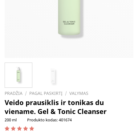
PRADŽIA
/
PAGAL PASKIRTĮ
/
VALYMAS
Veido prausiklis ir tonikas du
viename. Gel & Tonic Cleanser
200 ml
Produkto kodas:
401674
Įvertinimas:
2
5.00
iš 5 (viso įvertinimų:
)