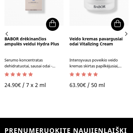
BABOR drėkinančios
Veido kremas pavargusiai
ampulės veidui Hydra Plus
odai Vitalizing Cream
Serumo koncentratas
Intensyvaus poveikio veido
dehidratuotai, sausai odai -
kremas skirtas papilkėjusiai,
BABOR drėkinančios ampulės
pavargusiai odai. Akimirksniu
veidui yra vienos populiariausių!
suteikia gyvybingumo ir
5.00
out of 5
5.00
out of 5
jaunatviško spindesio.
24.90
€
/ 7 x 2 ml
63.90
€
/ 50 ml
PRENUMERUOKITE NAUJIENLAIŠKĮ