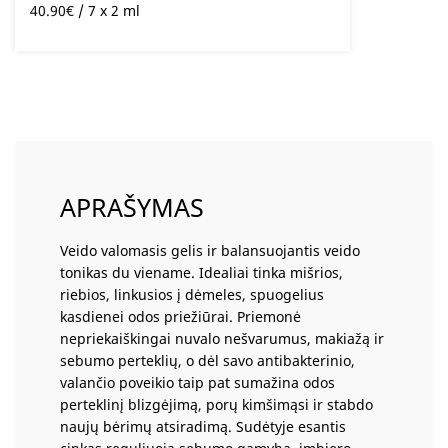
40.90
€
/ 7 x 2 ml
APRAŠYMAS
Veido valomasis gelis ir balansuojantis veido
tonikas du viename. Idealiai tinka mišrios,
riebios, linkusios į dėmeles, spuogelius
kasdienei odos priežiūrai. Priemonė
nepriekaiškingai nuvalo nešvarumus, makiažą ir
sebumo perteklių, o dėl savo antibakterinio,
valančio poveikio taip pat sumažina odos
perteklinį blizgėjimą, porų kimšimąsi ir stabdo
naujų bėrimų atsiradimą. Sudėtyje esantis