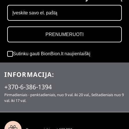
PRENUMERUOTI
Sutinku gauti BionBion.lt naujienlaiškį
INFORMACIJA:
+370-6-386-1394
Pirmadieniais - penktadieniais, nuo 9 val. iki 20 val., šeštadieniais nuo 9
val. iki 17 val.