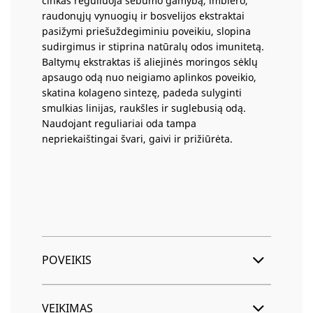
cinkas reguliuoja sebumo gamybą, imbiero,
raudonųjų vynuogių ir bosvelijos ekstraktai
pasižymi priešuždegiminiu poveikiu, slopina
sudirgimus ir stiprina natūralų odos imunitetą.
Baltymų ekstraktas iš aliejinės moringos sėklų
apsaugo odą nuo neigiamo aplinkos poveikio,
skatina kolageno sintezę, padeda sulyginti
smulkias linijas, raukšles ir suglebusią odą.
Naudojant reguliariai oda tampa
nepriekaištingai švari, gaivi ir prižiūrėta.
POVEIKIS
VEIKIMAS