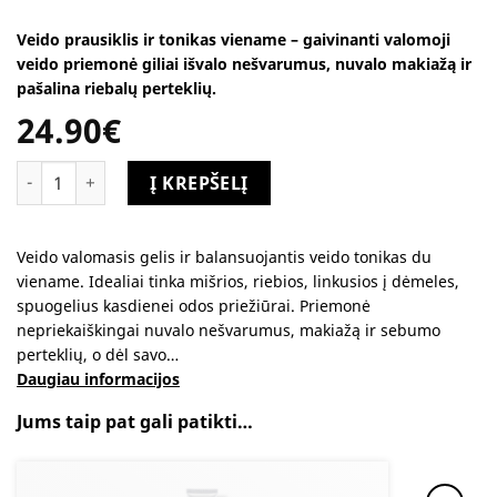
Veido prausiklis ir tonikas viename – gaivinanti valomoji
veido priemonė giliai išvalo nešvarumus, nuvalo makiažą ir
pašalina riebalų perteklių.
24.90
€
produkto kiekis: Veido prausiklis ir tonikas du viename. Gel &
Alternative:
Į KREPŠELĮ
Veido valomasis gelis ir balansuojantis veido tonikas du
viename. Idealiai tinka mišrios, riebios, linkusios į dėmeles,
spuogelius kasdienei odos priežiūrai. Priemonė
nepriekaiškingai nuvalo nešvarumus, makiažą ir sebumo
perteklių, o dėl savo…
Daugiau informacijos
Jums taip pat gali patikti…