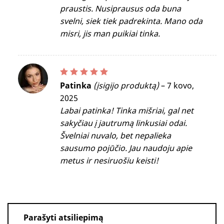
praustis. Nusiprausus oda buna
svelni, siek tiek padrekinta. Mano oda
misri, jis man puikiai tinka.
Įvertinimas:
5
iš 5
Patinka
(įsigijo produktą)
–
7 kovo,
2025
Labai patinka! Tinka mišriai, gal net
sakyčiau į jautrumą linkusiai odai.
Švelniai nuvalo, bet nepalieka
sausumo pojūčio. Jau naudoju apie
metus ir nesiruošiu keisti!
Parašyti atsiliepimą