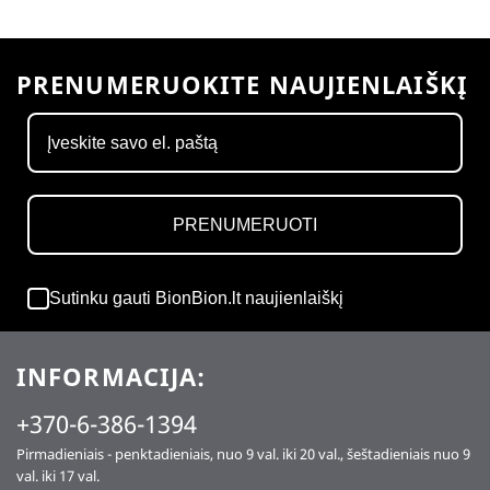
5
PRENUMERUOKITE NAUJIENLAIŠKĮ
PRENUMERUOTI
Sutinku gauti BionBion.lt naujienlaiškį
INFORMACIJA:
+370-6-386-1394
Pirmadieniais - penktadieniais, nuo 9 val. iki 20 val., šeštadieniais nuo 9
val. iki 17 val.