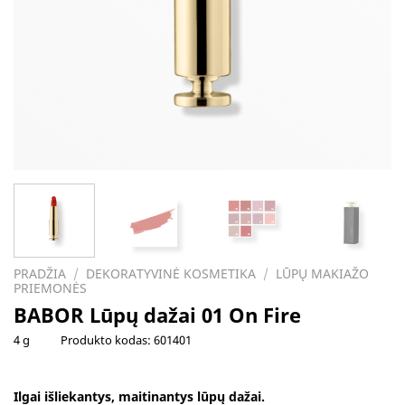
PRADŽIA
/
DEKORATYVINĖ KOSMETIKA
/
LŪPŲ MAKIAŽO
PRIEMONĖS
BABOR Lūpų dažai 01 On Fire
4 g
Produkto kodas:
601401
Ilgai išliekantys, maitinantys lūpų dažai.