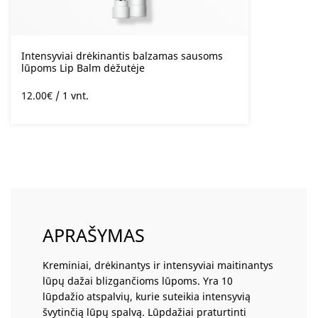
Intensyviai drėkinantis balzamas sausoms
lūpoms Lip Balm dėžutėje
12.00
€
/ 1 vnt.
APRAŠYMAS
Kreminiai, drėkinantys ir intensyviai maitinantys
lūpų dažai blizgančioms lūpoms. Yra 10
lūpdažio atspalvių, kurie suteikia intensyvią
švytinčią lūpų spalvą. Lūpdažiai praturtinti