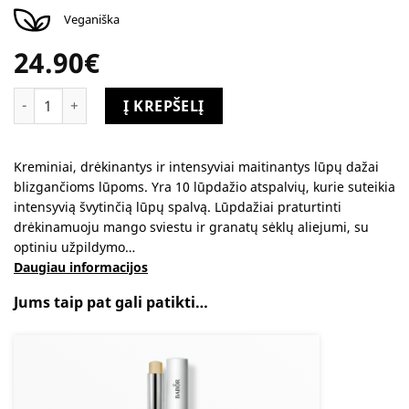
Veganiška
24.90
€
produkto kiekis: BABOR Lūpų dažai 01 On Fire
Alternative:
Į KREPŠELĮ
Kreminiai, drėkinantys ir intensyviai maitinantys lūpų dažai
blizgančioms lūpoms. Yra 10 lūpdažio atspalvių, kurie suteikia
intensyvią švytinčią lūpų spalvą. Lūpdažiai praturtinti
drėkinamuoju mango sviestu ir granatų sėklų aliejumi, su
optiniu užpildymo…
Daugiau informacijos
Jums taip pat gali patikti…