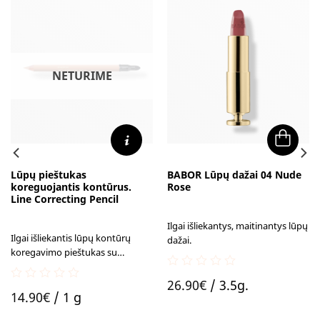
NETURIME
Lūpų pieštukas
BABOR Lūpų dažai 04 Nude
koreguojantis kontūrus.
Rose
Line Correcting Pencil
Ilgai išliekantys, maitinantys lūpų
Ilgai išliekantis lūpų kontūrų
dažai.
koregavimo pieštukas su
hialurono rūgštimis.
0
26.90
€
/ 3.5g.
out
0
14.90
€
/ 1 g
of
out
5
of