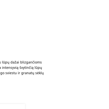
ys lūpų dažai blizgančioms
a intensyvią švytinčią lūpų
go sviestu ir granatų sėklų