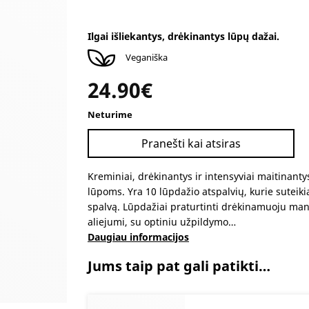
Įvertinimas:
1
5.00
iš 5 (viso įvertinimų:
)
Ilgai išliekantys, drėkinantys lūpų dažai.
Veganiška
24.90
€
Neturime
Pranešti kai atsiras
Kreminiai, drėkinantys ir intensyviai maitinant
lūpoms. Yra 10 lūpdažio atspalvių, kurie suteiki
spalvą. Lūpdažiai praturtinti drėkinamuoju man
aliejumi, su optiniu užpildymo…
Daugiau informacijos
Jums taip pat gali patikti…