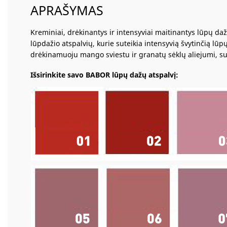
APRAŠYMAS
Kreminiai, drėkinantys ir intensyviai maitinantys lūpų da
lūpdažio atspalvių, kurie suteikia intensyvią švytinčią lūp
drėkinamuoju mango sviestu ir granatų sėklų aliejumi, su
Išsirinkite savo BABOR lūpų dažų atspalvį: