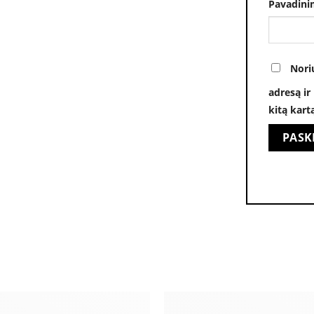
Pavadini
Nori
adresą ir
kitą kart