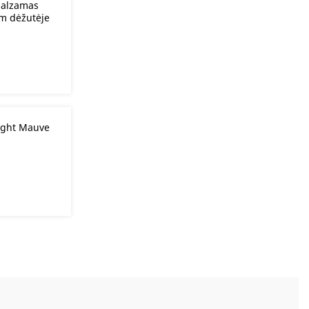
 balzamas
m dėžutėje
Light Mauve