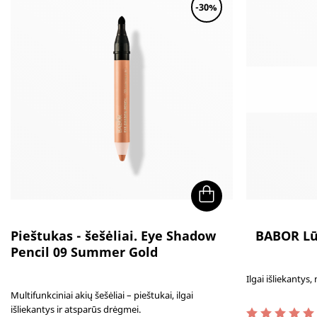
-30%
Pieštukas - šešėliai. Eye Shadow
BABOR Lū
Pencil 09 Summer Gold
Ilgai išliekantys
Multifunkciniai akių šešėliai – pieštukai, ilgai
išliekantys ir atsparūs drėgmei.