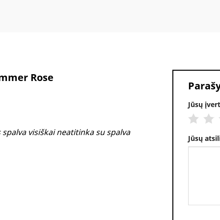
ummer Rose
Parašy
Jūsų įve
Alternati
 spalva visiškai neatitinka su spalva
Jūsų atsi