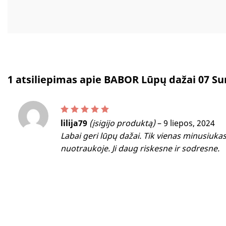
1 atsiliepimas apie
BABOR Lūpų dažai 07 S
Įvertinimas:
5
iš 5
lilija79
(įsigijo produktą)
–
9 liepos, 2024
Labai geri lūpų dažai. Tik vienas minusiukas
nuotraukoje. Ji daug riskesne ir sodresne.