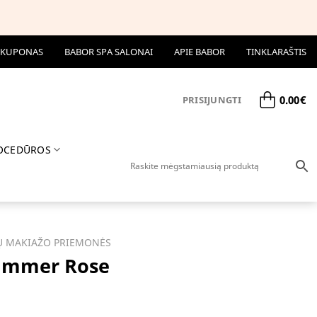
 KUPONAS
BABOR SPA SALONAI
APIE BABOR
TINKLARAŠTIS
0.00
€
PRISIJUNGTI
OCEDŪROS
Ų MAKIAŽO PRIEMONĖS
Summer Rose