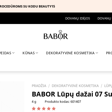
-25% BABOR ASORTIMENTUI SU KODU MUSTHAVE
DOVANŲ IDĖJOS
DOVANŲ
VEIDAS
KŪNAS
DEKORATYVINĖ KOSMETIKA
PR
PRADŽIA
/
DEKORATYVINĖ KOSMETIKA
/
LŪP
BABOR Lūpų dažai 07 
4 g
Produkto kodas:
601407