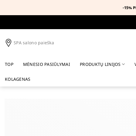
Skip
to
content
SPA salono paieška
TOP
MĖNESIO PASIŪLYMAI
PRODUKTŲ LINIJOS
KOLAGENAS