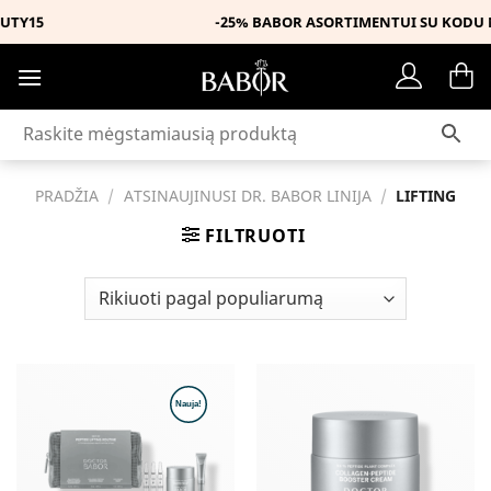
Skip
-25% BABOR ASORTIMENTUI SU KODU MUSTHAVE
to
content
PRADŽIA
/
ATSINAUJINUSI DR. BABOR LINIJA
/
LIFTING
FILTRUOTI