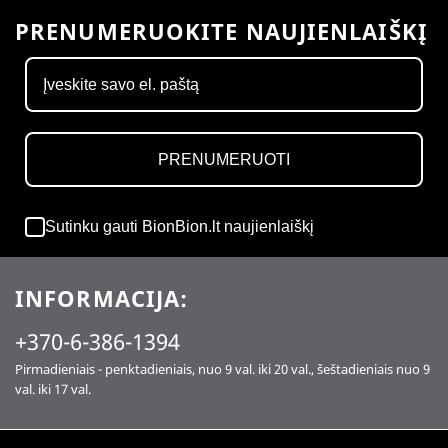
PRENUMERUOKITE NAUJIENLAIŠKĮ
PRENUMERUOTI
Sutinku gauti BionBion.lt naujienlaiškį
INFORMACIJA:
+370-6-386-1394
Pirmadieniais - penktadieniais, nuo 9 val. iki 20 val., šeštadieniais nuo 9
val. iki 17 val.