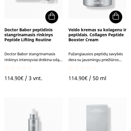
Doctor Babor peptidinis
Veido kremas su kolagenu ir
stangrinamasis rinkinys
peptidais. Collagen Peptide
Peptide Lifting Routine
Booster Cream
Doctor Babor stangrinamasis
Pažangiausios peptidų savybės
rinkinys intensyviai drėkina odą ir
dera su jausmingu priežiūros
suteikia jai glotnumo.
ritualu: akivaizdžiai lygesnė,
stangresnė ir elastingesnė veido
0
0
oda.
114.90
€
/ 3 vnt.
114.90
€
/ 50 ml
out
out
of
of
5
5