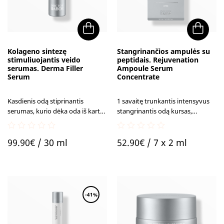
Kolageno sintezę
Stangrinančios ampulės su
stimuliuojantis veido
peptidais. Rejuvenation
serumas. Derma Filler
Ampoule Serum
Serum
Concentrate
Kasdienis odą stiprinantis
1 savaitę trunkantis intensyvus
serumas, kurio dėka oda iš karto
stangrinantis odą kursas,
atrodo lygesnė ir stangresnė.
pasižymintis visapusišku peptidų
poveikiu.
0
0
99.90
€
/ 30 ml
52.90
€
/ 7 x 2 ml
out
out
of
of
5
5
-41%