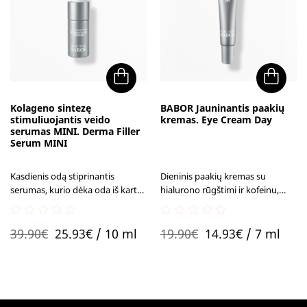
Kolageno sintezę
BABOR Jauninantis paakių
stimuliuojantis veido
kremas. Eye Cream Day
serumas MINI. Derma Filler
Serum MINI
Kasdienis odą stiprinantis
Dieninis paakių kremas su
serumas, kurio dėka oda iš karto
hialurono rūgštimi ir kofeinu,
atrodo lygesnė ir stangresnė.
intensyviai drėkinantis ir
gaivinantis jautrią paakių odą.
0
0
Original
Current
Original
Current
39.90
€
25.93
€
/ 10 ml
19.90
€
14.93
€
/ 7 ml
out
out
of
of
price
price
price
price
5
5
was:
is:
was:
is:
39.90€.
25.93€.
19.90€.
14.93€.