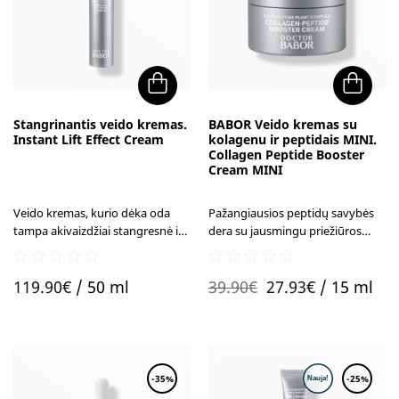
Stangrinantis veido kremas.
BABOR Veido kremas su
Instant Lift Effect Cream
kolagenu ir peptidais MINI.
Collagen Peptide Booster
Cream MINI
Veido kremas, kurio dėka oda
Pažangiausios peptidų savybės
tampa akivaizdžiai stangresnė ir
dera su jausmingu priežiūros
elastingesnė jau po pirmo
ritualu: akivaizdžiai lygesnė,
naudojimo.
stangresnė ir elastingesnė veido
0
0
Original
Current
oda.
119.90
€
/ 50 ml
39.90
€
27.93
€
/ 15 ml
out
out
of
of
price
price
5
5
was:
is:
39.90€.
27.93€.
-35%
-25%