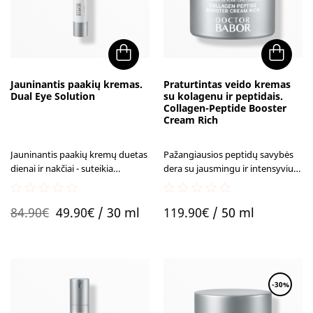
Jauninantis paakių kremas.
Praturtintas veido kremas
Dual Eye Solution
su kolagenu ir peptidais.
Collagen-Peptide Booster
Cream Rich
Jauninantis paakių kremų duetas
Pažangiausios peptidų savybės
dienai ir nakčiai - suteikia
dera su jausmingu ir intensyviu
švytėjimo naujai dienos pradžiai
priežiūros ritualu: akivaizdžiai
ir mažina nuovargio žymes
lygesnė, stangresnė ir
0
0
Original
Current
nakties metu.
elastingesnė veido oda.
84.90
€
49.90
€
/ 30 ml
119.90
€
/ 50 ml
out
out
of
of
price
price
5
5
was:
is:
84.90€.
49.90€.
-30%