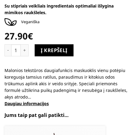
Su stipriais veikliais ingredientais optimaliai išlygina
mimikos raukšleles.
Veganiška
27.90
€
produkto kiekis: Daugiafunkcis maskuoklis 3D Firming Concea
Alternative:
Į KREPŠELĮ
Malonios tekstūros daugiafunkcis maskuoklis vienu potėpiu
koreguoja tamsius ratilus, paraudimus ir kitokius odos
trūkumus aplink akis ir veido srityje. Speciali priemonės
formulė užtikrina puikų padengimą ir nesubėga į raukšleles,
akys atrodo…
Daugiau informacijos
Jums taip pat gali patikti…