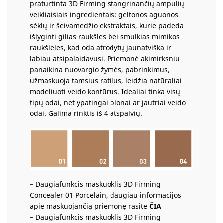
praturtinta 3D Firming stangrinančių ampulių
veikliaisiais ingredientais: geltonos aguonos
sėklų ir šeivamedžio ekstraktais, kurie padeda
išlyginti gilias raukšles bei smulkias mimikos
raukšleles, kad oda atrodytų jaunatviška ir
labiau atsipalaidavusi. Priemonė akimirksniu
panaikina nuovargio žymės, pabrinkimus,
užmaskuoja tamsius ratilus, leidžia natūraliai
modeliuoti veido kontūrus. Idealiai tinka visų
tipų odai, net ypatingai plonai ar jautriai veido
odai. Galima rinktis iš 4 atspalvių.
– Daugiafunkcis maskuoklis 3D Firming
Concealer 01 Porcelain, daugiau informacijos
apie maskuojančią priemonę rasite
ČIA
– Daugiafunkcis maskuoklis 3D Firming