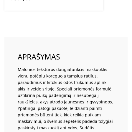
APRAŠYMAS
Malonios tekstūros daugiafunkcis maskuoklis
vienu potėpiu koreguoja tamsius ratilus,
paraudimus ir kitokius odos trūkumus aplink
akis ir veido srityje. Speciali priemonės formulė
užtikrina puikų padengimą ir nesubėga į
raukšleles, akys atrodo jaunesnės ir gyvybingos.
Ypatingai patogi pakuotė, leidžianti paimti
priemonės būtent tiek, kiek reikia puikiam
maskavimui, o švelnus šepetėlis padeda tolygiai
paskirstyti maskuoklį ant odos. Sudėtis