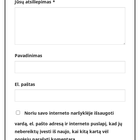
Jūsų atsiliepimas
*
Pavadinimas
El. paštas
Noriu savo interneto naršyklėje išsaugoti
vardą, el. pašto adresą ir interneto puslapį, kad jų
nebereiktų įvesti iš naujo, kai kitą kartą vėl
norėsiu parašyti komentarą.