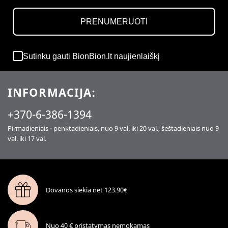
PRENUMERUOTI
Sutinku gauti BionBion.lt naujienlaiškį
INFORMACIJA:
+370-6-386-1394
Pirmadieniais - penktadieniais, nuo 9 val. iki 20 val., šeštadieniais nuo 9
val. iki 17 val.
Dovanos siekia net 123.90€
Nuo 40 € pristatymas nemokamas