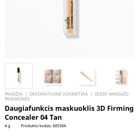
PRADŽIA
/
DEKORATYVINĖ KOSMETIKA
/
VEIDO MAKIAŽO
PRIEMONĖS
Daugiafunkcis maskuoklis 3D Firming
Concealer 04 Tan
4 g
Produkto kodas:
605304