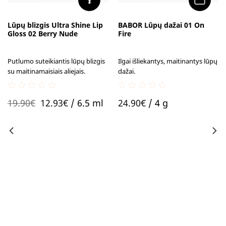
Lūpų blizgis Ultra Shine Lip
BABOR Lūpų dažai 01 On
Gloss 02 Berry Nude
Fire
Putlumo suteikiantis lūpų blizgis
Ilgai išliekantys, maitinantys lūpų
su maitinamaisiais aliejais.
dažai.
0
0
Original
Current
19.90
€
12.93
€
/ 6.5 ml
24.90
€
/ 4 g
out
out
of
of
price
price
5
5
was:
is:
19.90€.
12.93€.