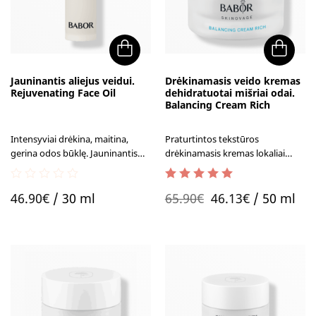
Jauninantis aliejus veidui.
Drėkinamasis veido kremas
Rejuvenating Face Oil
dehidratuotai mišriai odai.
Balancing Cream Rich
Intensyviai drėkina, maitina,
Praturtintos tekstūros
gerina odos būklę. Jauninantis
drėkinamasis kremas lokaliai
aliejus veidui apsaugo nuo
išsausėjusiai, riebiai ar mišriai
neigiamų aplinkos veiksnių, kurie
odai suteikia optimalų drėgmės
0
4.00
out of 5
Original
Current
sukelia odos senėjimą.
kiekį ir tuo pačiu saugo odą nuo
46.90
€
/ 30 ml
65.90
€
46.13
€
/ 50 ml
out
nepageidautino blizgesio T
of
price
price
zonoje.
5
was:
is:
65.90€.
46.13€.