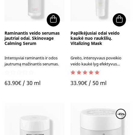
Raminantis veido serumas
Papilkėjusiai odai veido
jautriai odai. Skinovage
kaukė nuo raukšlių.
Calming Serum
Vitalizing Mask
Intensyviai raminantis ir odos
Greito, intensyvaus poveikio
jautrumą mažinantis serumas.
veido kaukė lyg efektyvus
energijos kokteilis pavargusiai,
papilkėjusiai odai. Vos per kelias
0
4.50
out of 5
akimirkas pridrėkina ir sugrąžina
63.90
€
/ 30 ml
33.90
€
/ 50 ml
out
švytėjimą.
of
5
-45%