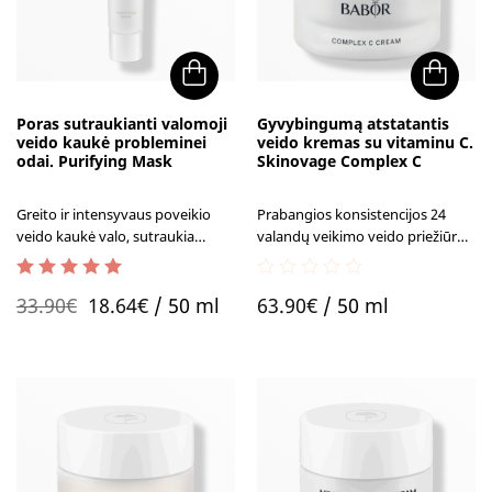
Poras sutraukianti valomoji
Gyvybingumą atstatantis
veido kaukė probleminei
veido kremas su vitaminu C.
odai. Purifying Mask
Skinovage Complex C
Greito ir intensyvaus poveikio
Prabangios konsistencijos 24
veido kaukė valo, sutraukia
valandų veikimo veido priežiūros
poras, reguliuoja sebumo
kremas, skirtas pavargusios,
išsiskirimą.
atnaujinimo reikalaujančios odos
5.00
out of 5
0
Original
Current
priežiūrai.
33.90
€
18.64
€
/ 50 ml
63.90
€
/ 50 ml
out
of
price
price
5
was:
is:
33.90€.
18.64€.