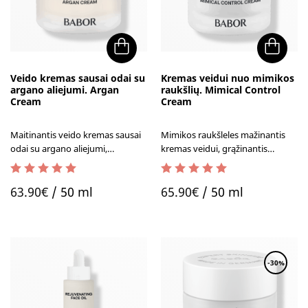
Veido kremas sausai odai su
Kremas veidui nuo mimikos
argano aliejumi. Argan
raukšlių. Mimical Control
Cream
Cream
Maitinantis veido kremas sausai
Mimikos raukšleles mažinantis
odai su argano aliejumi,
kremas veidui, grąžinantis
atstatantis veido odos drėgmę.
jaunatvišką spindesį.
5.00
out of 5
4.60
out of 5
63.90
€
/ 50 ml
65.90
€
/ 50 ml
-30%