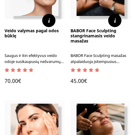
Veido valymas pagal odos
BABOR Face Sculpting
būklę
stangrinamasis veido
masažas
Saugus ir itin efektyvus veido
BABOR Face Sculpting masažas
odoje susikaupusių nešvarumų
atpalaiduoja įsitempusius
šalinimas derinant skirtingas
raumenis, suaktyvina odos
valymo technikas ir naudojant
kraujotaką, pagerina veido odos
5.00
out of 5
5.00
out of 5
profesionalią kosmetiką.
tonusą bei suteikia visapusišką
70.00
€
45.00
€
Kombinuotas veido valymas
atsipalaidavimą.
tinka tiek vyrams, tiek moterims,
ir dažniausiai atliekamas ant visų
tipų odos.