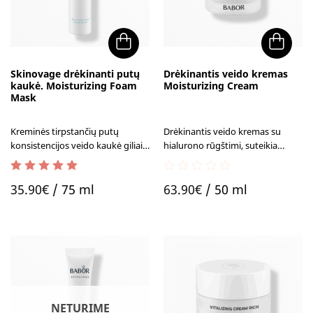
Skinovage drėkinanti putų
Drėkinantis veido kremas
kaukė. Moisturizing Foam
Moisturizing Cream
Mask
Kreminės tirpstančių putų
Drėkinantis veido kremas su
konsistencijos veido kaukė giliai
hialurono rūgštimi, suteikia
drėkina odą, atkuria jos
intensyvų drėkinimą, komforto
elastingumą ir stangrumą.
jausmą.
5.00
out of 5
0
35.90
€
/ 75 ml
63.90
€
/ 50 ml
out
of
5
NETURIME