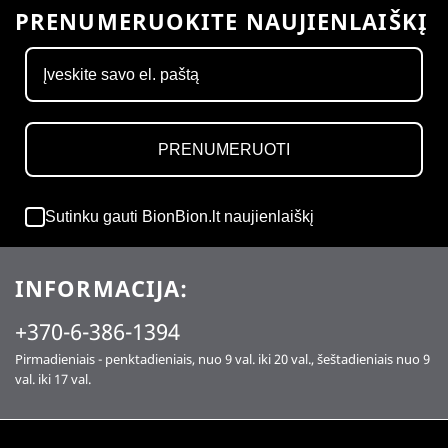
PRENUMERUOKITE NAUJIENLAIŠKĮ
PRENUMERUOTI
Sutinku gauti BionBion.lt naujienlaiškį
INFORMACIJA:
+370-6-386-1394
Pirmadieniais - penktadieniais, nuo 9 val. iki 20 val., šeštadieniais nuo 9
val. iki 17 val.