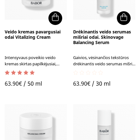
Veido kremas pavargusiai
Drėkinantis veido serumas
odai Vitalizing Cream
mišriai odai. Skinovage
Balancing Serum
Intensyvaus poveikio veido
Gaivios, vėsinančios tekstūros
kremas skirtas papilkėjusiai,
drėkinantis veido serumas mišriai
pavargusiai odai. Akimirksniu
ir riebiai odai. Subalansuoja
suteikia gyvybingumo ir
drėgmės balansą, sumažina
5.00
out of 5
0
jaunatviško spindesio.
blizgesį, Reguliariai naudojant
63.90
€
/ 50 ml
63.90
€
/ 30 ml
out
matomai mažina porų
of
užsikimšimą.
5