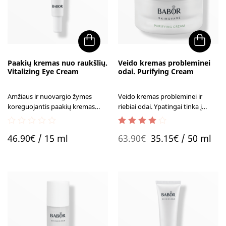
Paakių kremas nuo raukšlių.
Veido kremas probleminei
Vitalizing Eye Cream
odai. Purifying Cream
Amžiaus ir nuovargio žymes
Veido kremas probleminei ir
koreguojantis paakių kremas
riebiai odai. Ypatingai tinka į
nuo raukšlių padeda gražinti
uždegimus, inkštyrus ir spuogus
žvilgsniui jaunatvišką spindesį.
linkusiam odos tipui.
0
2.00
out of
Original
Current
46.90
€
/ 15 ml
63.90
€
35.15
€
/ 50 ml
out
5
of
price
price
5
was:
is:
63.90€.
35.15€.