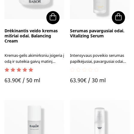
Drėkinantis veido kremas
Serumas pavargusiai odai.
mišriai odai. Balancing
Vitalizing Serum
Cream
Kremas-gelis akimirksniu įsigeria į
Intensyvaus poveikio serumas
odą ir suteikia gaivų matinį
papilkėjusiai, pavargusiai odai
efektą, kartu intensyviai ją
akimirksniu suteikia
drėkindamas ir gerindamas
gyvybingumo ir jaunatviško
5.00
out of 5
0
drėgmės išlaikymą odoje.
spindesio.
63.90
€
/ 50 ml
63.90
€
/ 30 ml
out
of
5