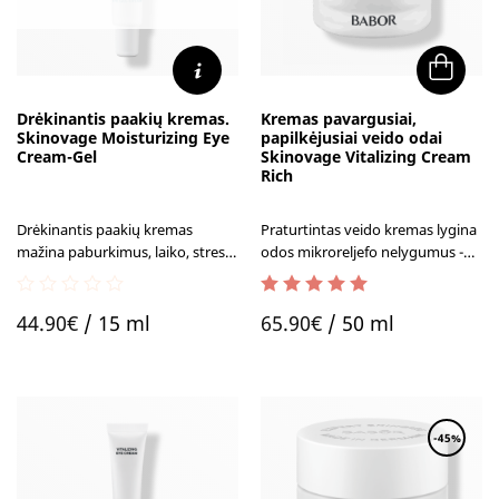
Drėkinantis paakių kremas.
Kremas pavargusiai,
Skinovage Moisturizing Eye
papilkėjusiai veido odai
Cream-Gel
Skinovage Vitalizing Cream
Rich
Drėkinantis paakių kremas
Praturtintas veido kremas lygina
mažina paburkimus, laiko, streso
odos mikroreljefo nelygumus -
ir nuovargio žymes ir užtikrina
randelius, pigmentines dėmes,
greitą, bei ilgalaikį drėkinamąjį
raušleles.
0
5.00
out of 5
poveikį.
44.90
€
/ 15 ml
65.90
€
/ 50 ml
out
of
5
-45%