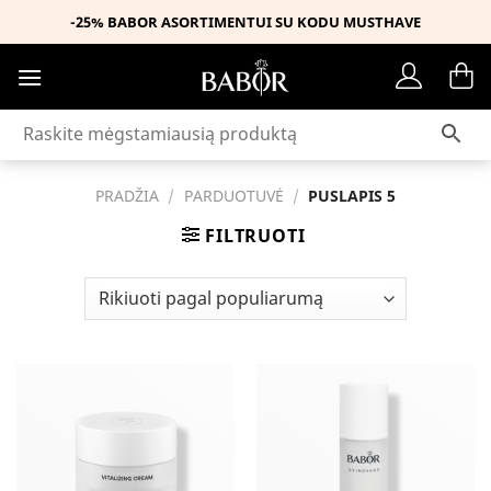
Skip
-25% BABOR ASORTIMENTUI SU KODU MUSTHAVE
to
content
PRADŽIA
/
PARDUOTUVĖ
/
PUSLAPIS 5
FILTRUOTI