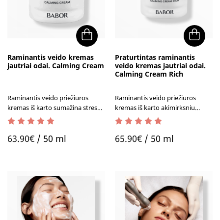
Raminantis veido kremas
Praturtintas raminantis
jautriai odai. Calming Cream
veido kremas jautriai odai.
Calming Cream Rich
Raminantis veido priežiūros
Raminantis veido priežiūros
kremas iš karto sumažina streso
kremas iš karto akimirksniu
sukeltą dirginimą ir paraudimą,
mažina odos sudirgimus,
bei suteikia komforto pojūtį.
paraudimus. Atstato lipidus, bei
2.50
out of 5
5.00
out of 5
suteikia komforto pojūtį.
63.90
€
/ 50 ml
65.90
€
/ 50 ml