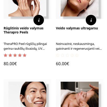
Rūgštinis veido valymas
Veido valymas ultragarsu
Therapro Peels
TheraPRO Peel rūgščių pilingai
Neinvazinė, neskausminga,
gerina raukšlių išvaizdą, UV
gaivinanti ir regeneruojanti veido
spindulių sukeltus pažeidimus,
procedūra, efektyvi esant
netolygią odos struktūrą, mažina
padidėjusiam odos riebumui,
5.00
out of 5
0
pigmentaciją, dėmės ir
kemšantis poroms, pavargusiai
80.00
€
60.00
€
out
nelygumus, probleminę odą,
odai.
of
dideles poras ir puikia tinka
5
pavargusiai bei papilkėjusiai
veido odai.