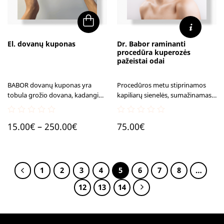
This
El. dovanų kuponas
Dr. Babor raminanti
product
procedūra kuperozės
pažeistai odai
has
multiple
BABOR dovanų kuponas yra
Procedūros metu stiprinamos
variants.
tobula grožio dovana, kadangi
kapiliarų sienelės, sumažinamas
The
Jūsų mylimiausi, patys galės
jų matomumas odos paviršiuje,
options
pasirinkti iš prabangių priežiūros
mažinami uždegimai, paraudimai
0
0
Price
may
priemonių ar paslaugų. Argi ne
ir gerinamas odos hidratacijos
15.00
€
–
250.00
€
75.00
€
out
out
nuostabi dovanų idėja?
lygis.
of
of
be
range:
5
5
chosen
15.00€
on
through
1
2
3
4
5
6
7
8
…
the
250.00€
12
13
14
product
page