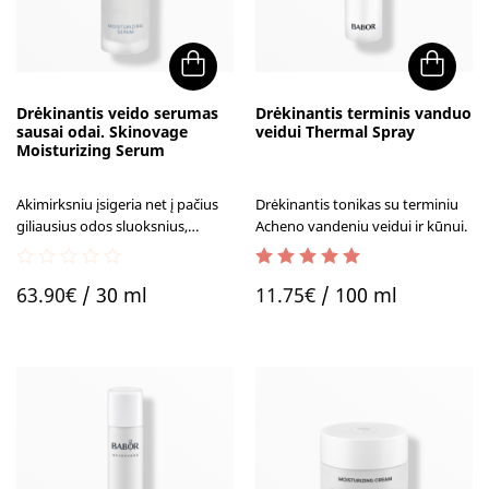
Drėkinantis veido serumas
Drėkinantis terminis vanduo
sausai odai. Skinovage
veidui Thermal Spray
Moisturizing Serum
Akimirksniu įsigeria net į pačius
Drėkinantis tonikas su terminiu
giliausius odos sluoksnius,
Acheno vandeniu veidui ir kūnui.
nepalieka nemalonaus riebumo
pojūčio ir mažina su sausumu
0
5.00
out of 5
susijusį tempimo jausmą.
63.90
€
/ 30 ml
11.75
€
/ 100 ml
out
of
5