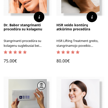
Dr. Babor stangrinanti
HSR veido kontūrų
procedūra su kolagenu
atkūrimo procedūra
Stangrinanti procedūra su
HSR Lifting Treatment greito,
kolagenu suglebusiai bei
stangrinamojo poveikio
elastingumą praradusiai odai.
procedūra, skatinanti odos
regeneraciją, pastebimai
5.00
out of 5
5.00
out of 5
gerinanti odos struktūrą, ją
75.00
€
80.00
€
skaistinanti bei lyginanti.