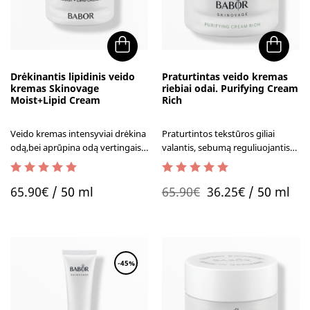
Drėkinantis lipidinis veido
Praturtintas veido kremas
kremas Skinovage
riebiai odai. Purifying Cream
Moist+Lipid Cream
Rich
Veido kremas intensyviai drėkina
Praturtintos tekstūros giliai
odą,bei aprūpina odą vertingais
valantis, sebumą reguliuojantis
lipidais.
veido kremas probleminei ir
riebiai odai.
4.67
out of 5
5.00
out of 5
Original
Current
65.90
€
/ 50 ml
65.90
€
36.25
€
/ 50 ml
price
price
was:
is:
65.90€.
36.25€.
-45%