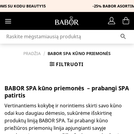
Skip
5
-25% BABOR ASORTIMENTUI SU KODU MUS
to
content
PRADŽIA
/
BABOR SPA KŪNO PRIEMONĖS
FILTRUOTI
BABOR SPA kūno priemonės – prabangi SPA
patirtis
Vertinantiems kokybę ir norintiems skirti savo kūno
odai kuo daugiau dėmesio, sukūrėme išskirtinę
produktų liniją BABOR SPA. Tai prabangi kūno
priežiūros priemonių linija apjungianti savyje