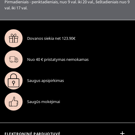
Pirmadieniais - penktadieniais, nuo 9 val. iki 20 val., šeštadieniais nuo 9
val. iki 17 val.
Dovanos siekia net 123.90€
Nuo 40 € pristatymas nemokamas
Saugus apsipirkimas
Saugūs mokėjimai
ELEKTRONINĖ PARDUOTUVĖ