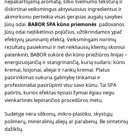
nepakartojamą aromatą, šilko švelnumo tekstūrą ir
išskirtinai veiksmingus aktyviuosius ingredientus ir
akimirksniu perteikia visas gerąsias augalų savybes
Jūsų odai.
BABOR SPA kūno priemonės
padovanos
Jūsų odai neįtikėtinus pojūčius, užtikrindamos ypač
efektyvų jauninantį efektą. Veiksmingam norimų
rezultatų pasiekimui ir net reikliausių klientų skoniui
patenkinti, BABOR sukūrė dvi kūno priežiūros linijas –
energizuojančią ir stangrinančią, kurią sudaro: kūno
kremai, losjonai, aliejai ir rankų kremai. Platus
pasirinkimas sukuria galimybę tinkamai ir
profesionaliai pasirūpinti visu savo kūnu. Tai SPA
patirtis, kurios efektas tęsiasi žymiai ilgiau negu
vienkartinės lepinančios procedūros metu.
Sudėtyje nėra silikonų, mikro-plastiko, skystųjų
polimerų, mineralinių aliejų ar parabenų. Be sintetinių
dažiklių.